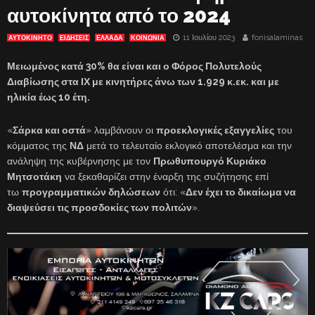
αυτοκίνητα από το 2024
11 Ιουλίου 2023
fonisalaminas
ΑΥΤΟΚΙΝΗΤΟ
ΕΙΔΗΣΕΙΣ
ΕΛΛΑΔΑ
ΚΟΙΝΩΝΙΑ
Μειωμένος κατά 30% θα είναι και ο Φόρος Πολυτελούς
Διαβίωσης στα ΙΧ με κινητήρες άνω των 1.929 κ.εκ. και με
ηλικία έως 10 έτη.
«
Σάρκα και οστά
» λαμβάνουν οι
προεκλογικές εξαγγελίες
του
κόμματος της
ΝΔ
μετά το τελευταίο εκλογικό αποτελέσμα και την
ανάληψη της κυβέρνησης με τον
Πρωθυπουργό Κυριάκο
Μητσοτάκη
να ξεκαθαρίζει στην έναρξη της συζήτησης επί
τω
προγραμματικών δηλώσεων
ότι: «
Δεν έχει το δικαίωμα να
διαψεύσει τις προσδοκίες των πολιτών
».