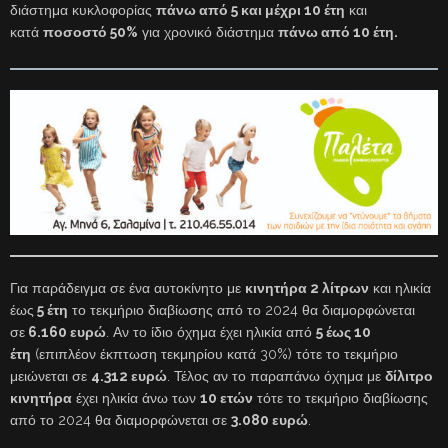
διάστημα κυκλοφορίας
πάνω από 5 και μέχρι 10 έτη
και
κατά
ποσοστό 50%
για χρονικό διάστημα
πάνω από 10 έτη.
Για παράδειγμα σε ένα αυτοκίνητο με
κινητήρα 2 λίτρων
και ηλικία
έως
5 έτη
το τεκμήριο διαβίωσης από το 2024 θα διαμορφώνεται
σε
6.160 ευρώ
. Αν το ίδιο όχημα έχει ηλικία από
5 έως 10
έτη
(επιπλέον έκπτωση τεκμηρίου κατά 30%) τότε το τεκμήριο
μειώνεται σε
4.312 ευρώ
. Τέλος αν το παραπάνω όχημα με
δίλιτρο
κινητήρα
έχει ηλικία άνω των
10 ετών
τότε το τεκμήριο διαβίωσης
από το 2024 θα διαμορφώνεται σε
3.080 ευρώ
.