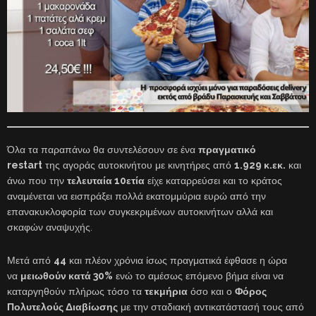
Όλα τα παραπάνω θα συντελέσουν σε ένα
πραγματικό
restart
της αγοράς αυτοκινήτου με κινητήρες από
1.929 κ.εκ.
και
άνω που την
τελευταία 10ετία
είχε καταρρεύσει και το κράτος
αναμένεται να εισπράξει πολλά εκατομμύρια ευρώ από την
επανακυκλοφορία των συγκεκριμένων αυτοκινήτων αλλά και
σκαφών αναψυχής.
Μετά από
44
και πλέον χρόνια ίσως πραγματικά έφθασε η ώρα
να
μειωθούν κατά 30%
ενώ το αμέσως επόμενο βήμα είναι να
καταργηθούν πλήρως τόσο τα
τεκμήρια
όσο και ο
Φόρος
Πολυτελούς Διαβίωσης
με την σταδιακή αντικατάστασή τους από