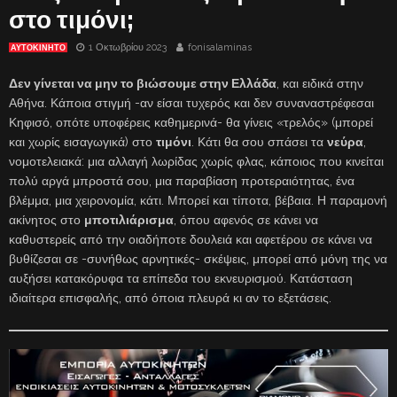
στο τιμόνι;
1 Οκτωβρίου 2023
fonisalaminas
ΑΥΤΟΚΙΝΗΤΟ
Δεν γίνεται να μην το βιώσουμε στην Ελλάδα
, και ειδικά στην
Αθήνα. Κάποια στιγμή -αν είσαι τυχερός και δεν συναναστρέφεσαι
Κηφισό, οπότε υποφέρεις καθημερινά- θα γίνεις «τρελός» (μπορεί
και χωρίς εισαγωγικά) στο
τιμόνι
. Κάτι θα σου σπάσει τα
νεύρα
,
νομοτελειακά: μια αλλαγή λωρίδας χωρίς φλας, κάποιος που κινείται
πολύ αργά μπροστά σου, μια παραβίαση προτεραιότητας, ένα
βλέμμα, μια χειρονομία, κάτι. Μπορεί και τίποτα, βέβαια. Η παραμονή
ακίνητος στο
μποτιλιάρισμα
, όπου αφενός σε κάνει να
καθυστερείς από την οιαδήποτε δουλειά και αφετέρου σε κάνει να
βυθίζεσαι σε -συνήθως αρνητικές- σκέψεις, μπορεί από μόνη της να
αυξήσει κατακόρυφα τα επίπεδα του εκνευρισμού. Κατάσταση
ιδιαίτερα επισφαλής, από όποια πλευρά κι αν το εξετάσεις.