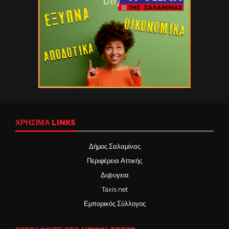
ΧΡΉΣΙΜΑ LINKS
Δήμος Σαλαμίνας
Περιφέρεια Αττικής
Δι@υγεια
Taxis net
Εμπορικός Σύλλογος