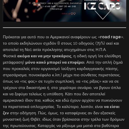
Πρόκειται για αυτό που οι Αμερικανοί αναφέρουν ως «
road rage
»,
το οποίο εκδηλώνουν σχεδόν 8 στους 10 οδηγούς (79%) εκεί και
αποτελεί τη Νο1 αιτία πρόκλησης ατυχημάτων στις Η.Π.Α.
Φυσικά
ακόμα και να μην τρακάρεις
, η οδική οργή (σε ελεύθερη
μετάφραση)
μόνο κακό μπορεί να επιφέρει
. Από την απλή ζημιά
που προκαλείς στον οργανισμό (αύξηση καρδιαγγειακής πίεσης,
στρεσάρισμα, πονοκέφαλο κ.λπ.) μέχρι πιο σύνθετες περιστάσεις,
όπως να «τις φας» σε τυχόν συμπλοκή, να «τις ρίξεις» και να σε
τρέχουν στα δικαστήρια ή, στο χειρότερο σενάριο, να βγουν όπλα
και να ξεφύγει τελείως η υπόθεση. Κάτι που δεν αποτελεί
αμερικανικό ίδιον πια, καθώς και εδώ έχουν αρχίσει να πυκνώνουν
τα περιστατικά οπλοχρησίας. Το καλύτερο, λοιπόν, είναι
να είσαι
ζεν
στην οδήγηση. Πώς, όμως, το καταφέρνεις αν δεν εξασκείς
μοναστική ζωή Θιβέτ, ιδίως όταν βρίσκεσαι στην τρέλα των δρόμων
της πρωτεύουσας; Καταρχάς να ρίξουμε μια ματιά στα βαθύτερα