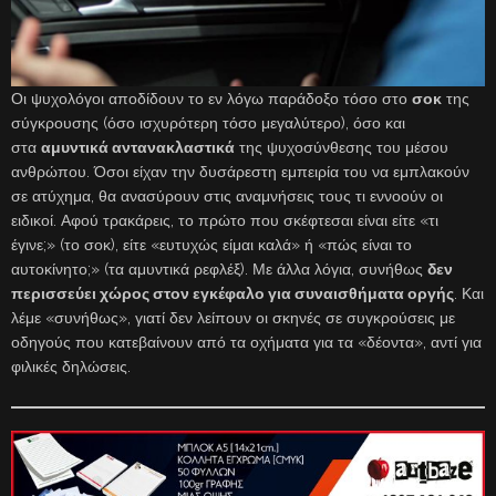
Οι ψυχολόγοι αποδίδουν το εν λόγω παράδοξο τόσο στο
σοκ
της
σύγκρουσης (όσο ισχυρότερη τόσο μεγαλύτερο), όσο και
στα
αμυντικά αντανακλαστικά
της ψυχοσύνθεσης του μέσου
ανθρώπου. Όσοι είχαν την δυσάρεστη εμπειρία του να εμπλακούν
σε ατύχημα, θα ανασύρουν στις αναμνήσεις τους τι εννοούν οι
ειδικοί. Αφού τρακάρεις, το πρώτο που σκέφτεσαι είναι είτε «τι
έγινε;» (το σοκ), είτε «ευτυχώς είμαι καλά» ή «πώς είναι το
αυτοκίνητο;» (τα αμυντικά ρεφλέξ). Με άλλα λόγια, συνήθως
δεν
περισσεύει χώρος στον εγκέφαλο για συναισθήματα οργής
. Και
λέμε «συνήθως», γιατί δεν λείπουν οι σκηνές σε συγκρούσεις με
οδηγούς που κατεβαίνουν από τα οχήματα για τα «δέοντα», αντί για
φιλικές δηλώσεις.