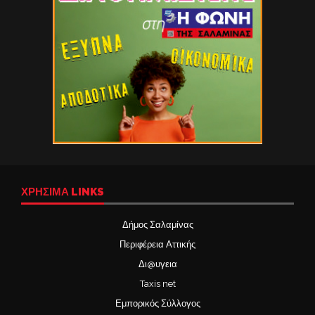
ΧΡΉΣΙΜΑ LINKS
Δήμος Σαλαμίνας
Περιφέρεια Αττικής
Δι@υγεια
Taxis net
Εμπορικός Σύλλογος