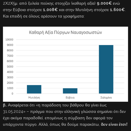
2Χ2Χ5μ. από ξυλεία πεύκης στοιχίζει (καθαρή αξία)
9.000€
ενώ
στην Εύβοια στοίχισε
1.008€
και στην Μυτιλήνη στοίχισε
1.600€
.
Και επειδή σε όλους αρέσουν τα γραφήματα:
β.
Αναφέρεται ότι «η παράδοση του βάθρου θα γίνει έως
31.05.2024» – πράγμα που στην ελληνική γλώσσα σημαίνει ότι δεν
έχει ακόμα παραδοθεί, επομένως η σύμβαση δεν αφορά τον
υπάρχοντα πύργο. Αλλά, όπως θα δούμε παρακάτω,
δεν είναι έτσι!