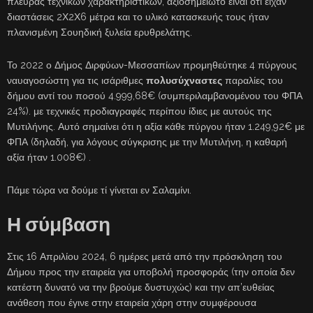
πλευράς τεχνικών χαρακτηριστικών, αξιοσημείωτο είναι ότι είχαν
διαστάσεις 2Χ2Χ6 μέτρα και το υλικό κατασκευής τους ήταν
πλανισμένη Σουηδική ξυλεία ερυθρελάτης.
Το 2022 ο Δήμος Διρφύων-Μεσσαπίων προμηθεύτηκε 4 πύργους
ναυαγοσώστη για τις ισάριθμες
πολυσύχναστες
παραλίες του
δήμου αντί του ποσού 4.999,68€ (συμπεριλαμβανομένου του ΦΠΑ
24%). με τεχνικές προδιαγραφές περίπου ίδιες με αυτούς της
Μυτιλήνης. Αυτό σημαίνει ότι η αξία κάθε πύργου ήταν 1.249,92€ με
ΦΠΑ (δηλαδή, για λόγους σύγκρισης με την Μυτιλήνη, η καθαρή
αξία ήταν 1.008€) .
Πάμε τώρα να δούμε τί γίνεται εν Σαλαμίνι.
Η σύμβαση
Στις 16 Απριλίου 2024, 6 ημέρες μετά από την πρόσκληση του
Δήμου προς την εταιρεία για υποβολή προσφοράς (την οποία δεν
κατέστη δυνατό να την βρούμε δυστυχώς) και την απ’ευθείας
ανάθεση που έγινε στην εταιρεία χάρη στην συμφέρουσα