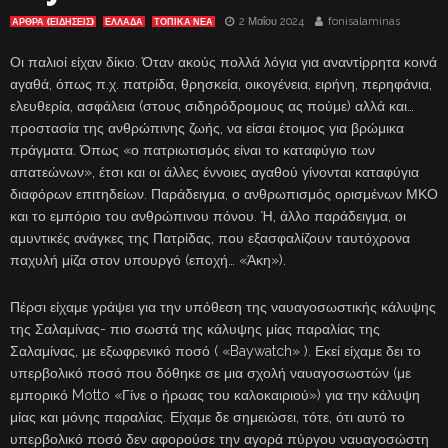
2 Μαΐου 2024
fonisalaminas
ΑΡΘΡΑ (ΕΙΔΗΣΕΙΣ)
ΕΛΛΑΔΑ
ΤΟΠΙΚΑ ΝΕΑ
Οι παλιοί είχαν δίκιο. Όταν ακούς πολλά λόγια για αναντίρρητα κοινά
αγαθά, όπως π.χ. πατρίδα, θρησκεία, οικογένεια, ειρήνη, περηφάνια,
ελευθερία, ασφάλεια (στους σιδηρόδρομους ας πούμε) αλλά και…
προστασία της ανθρώπινης ζωής, να είσαι έτοιμος για βρώμικα
πράγματα. Όπως «ο πατριωτισμός είναι το καταφύγιο των
απατεώνων», έτσι και οι άλλες έννοιες αγαθού γίνονται καταφύγια
διαφόρων επιτηδείων. Παράδειγμα, ο ανθρωπισμός ορισμένων ΜΚΟ
και το εμπόριο του ανθρώπινου πόνου. Ή, άλλο παράδειγμα, οι
αμυντικές ανάγκες της Πατρίδας, που εξασφαλίζουν ταυτόχρονα
παχυλή μίζα στον υπουργό (εποχή… «Άκη»).
Πέρσι είχαμε γράψει για την υπόθεση της ναυαγοσωστικής κάλυψης
της Σαλαμίνας- πιο σωστά της κάλυψης μίας παραλίας της
Σαλαμίνας, με εξωφρενικό ποσό ( «Baywatch» ). Εκεί είχαμε δει το
υπερβολικό ποσό που δόθηκε σε μια σχολή ναυαγοσωστών (με
εμπορικό Motto «Γίνε ο ήρωας του καλοκαιριού») για την κάλυψη
μίας και μόνης παραλίας. Είχαμε δε σημειώσει, τότε, ότι αυτό το
υπερβολικό ποσό δεν αφορούσε την αγορά πύργου ναυαγοσώστη