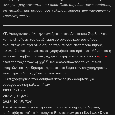
είναι μια πραγματικότητα που προστίθεται στην δυστοπική κατάσταση
της πατρίδας μας αυτούς τους χαλεπούς καιρούς των «αρίστων» και
«επαγγελματιών».
ΥΓ:
Ακούγοντας πάλι την συνεδρίαση του Δημοτικού Συμβουλίου
και τις εξηγήσεις του αντιδημάρχου οικονομικών του δήμου,
ακούστηκε καθαρά ότι ο δήμος πέρυσι δέσμευσε ποσά ύψους
90.000€ από τις σχετικές επιχορηγήσεις του κράτους. Μόνο που η
περυσινή σύμβαση, όπως είχαμε αναφέρει και στο σχετικό
άρθρο
,
ήταν της τάξης των 74.338€. Και ακολουθώντας το νήμα των
αποριών μας, βρεθήκαμε μπροστά στο θέμα των επιχορηγήσεων
που πήρε ο δήμος γι’ αυτόν τον σκοπό.
Οι επιχορηγήσεις που δόθηκαν στον δήμο Σαλαμίνας για
ναυαγοσωστική κάλυψη ήταν:
2021:
47.114,25€
2022:
30.492€
2023:
40.458,72€
Συνολικά λοιπόν για τα τρία αυτά χρόνια, ο δήμος Σαλαμίνας
επιδοτήθηκε από το Υπουργείο Εσωτερικών με
118.064,97€
για