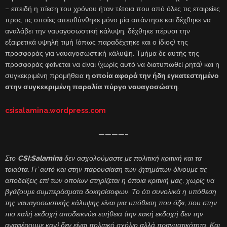
– επειδή η πίεση του χρόνου ήταν τέτοια που από όλες τις εταιρείες
προς τις οποίες απευθύνθηκε μόνο μία απάντησε και δέχθηκε να
αναλάβει την ναυαγοσωστική κάλυψη, δέχθηκε πέρυσι την
εξαιρετικά υψηλή τιμή (όπως παραδέχτηκε και ο ίδιος) της
προσφοράς για ναυαγοσωστική κάλυψη. Τμήμα δε αυτής της
προσφοράς φαίνεται να είναι (χωρίς αυτό να διατυπωθεί ρητά) και η
συγκεκριμένη προμήθεια
η οποία αφορά την ήδη εγκατεστημένο
στην συγκεκριμένη παραλία πύργο ναυαγοσώστη
.
csisalamina.wordpress.com
————–
Στο
CSI:Salamina
δεν ασχολούμαστε με πολιτική κριτική και τα
τοιαύτα. Γι’ αυτό και στην παρουσίαση των ζητημάτων δίνουμε τις
αποδείξεις επί των οποίων στηρίζεται η όποια κριτική μας, χωρίς να
βγάζουμε συμπεράσματα δοκησίσοφων. Το ότι συνολικά η υπόθεση
της ναυαγοσωστικής κάλυψης είναι μια υπόθεση που όζει, που στην
πιο καλή εκδοχή αποδεικνύει ευήθεια (την κακή εκδοχή δεν την
αναφέρουμε καν) δεν είναι πολιτικό σχόλιο αλλά πραγματικότητα. Και