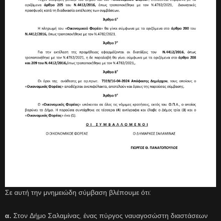
Σε αυτή την μνημειώδη σύμβαση βλέπουμε ότι:
α.
Στον Δήμο Σαλαμίνας, ένας πύργος ναυαγοσώστη διαστάσεων