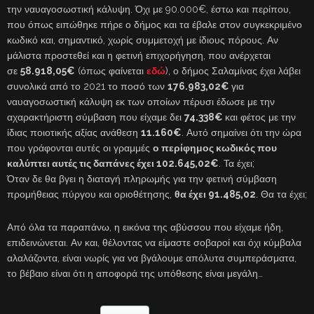
την ναυαγοσωστική κάλυψη. Όχι με 90.000€, έστω και περίπου,
που όπως ειπώθηκε πήρε ο δήμος και τα έβαλε στον συγκεκριμένο
κωδικό και, σημαντικό, χωρίς συμμετοχή με ίδιους πόρους. Αν
μάλιστα προστεθεί και η φετινή επιχορήγηση, που ανέρχεται
σε
58.918,05€
(όπως φαίνεται
εδώ
), ο δήμος Σαλαμίνας έχει λάβει
συνολικά από το 2021 το ποσό των
176.983,02€
για
ναυαγοσωστική κάλυψη εκ των οποίων πέρυσι έδωσε με την
αχαρακτήριστη σύμβαση που είχαμε δει
74.338€
και φέτος με την
ίδιας ποιοτικής αξίας ανάθεση
11.160€
. Αυτό σημαίνει ότι την ώρα
που γράφονται αυτές οι γραμμές
ο περίφημος κωδικός που
καλύπτει αυτές τις δαπάνες έχει 102.645,02€
. Τα έχει;
Όταν δε θα βγει η διαταγή πληρωμής για την φετινή σύμβαση
προμήθειας πύργου και οριοθέτησης,
θα έχει 91.485,02
. Θα τα έχει;
Από όλα τα παραπάνω, η εικόνα της αβύσσου που είχαμε ήδη,
επιδεινώνεται. Αν και, θέλοντας να είμαστε σοβαροί και όχι κύμβαλα
αλαλάζοντα, είναι νωρίς για να βγάλουμε απόλυτα συμπεράσματα,
το βέβαιο είναι ότι η αποφορά της υπόθεσης είναι μεγάλη…