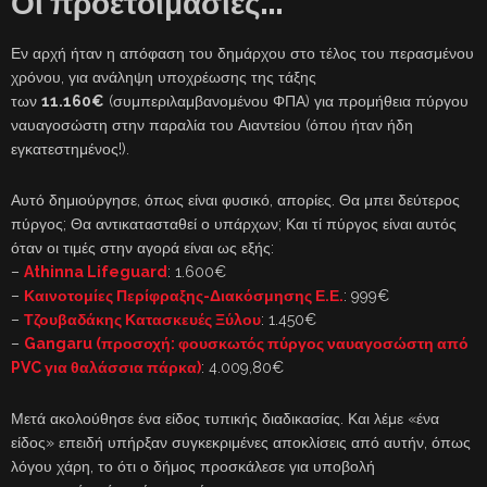
Οι προετοιμασίες…
Εν αρχή ήταν η απόφαση του δημάρχου στο τέλος του περασμένου
χρόνου, για ανάληψη υποχρέωσης της τάξης
των
11.160€
(συμπεριλαμβανομένου ΦΠΑ) για προμήθεια πύργου
ναυαγοσώστη στην παραλία του Αιαντείου (όπου ήταν ήδη
εγκατεστημένος!).
Αυτό δημιούργησε, όπως είναι φυσικό, απορίες. Θα μπει δεύτερος
πύργος; Θα αντικατασταθεί ο υπάρχων; Και τί πύργος είναι αυτός
όταν οι τιμές στην αγορά είναι ως εξής:
–
Athinna Lifeguard
: 1.600€
–
Καινοτομίες Περίφραξης-Διακόσμησης Ε.Ε.
: 999€
–
Τζουβαδάκης Κατασκευές Ξύλου
: 1.450€
–
Gangaru (προσοχή: φουσκωτός πύργος ναυαγοσώστη από
PVC για θαλάσσια πάρκα)
: 4.009,80€
Μετά ακολούθησε ένα είδος τυπικής διαδικασίας. Και λέμε «ένα
είδος» επειδή υπήρξαν συγκεκριμένες αποκλίσεις από αυτήν, όπως
λόγου χάρη, το ότι ο δήμος προσκάλεσε για υποβολή