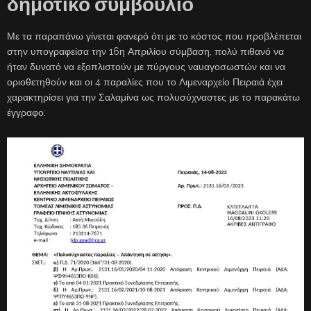
δημοτικό συμβούλιο
Με τα παραπάνω γίνεται φανερό ότι με το κόστος που προβλέπεται
στην υπογραφείσα την 16η Απριλίου σύμβαση, πολύ πιθανό να
ήταν δυνατό να εξοπλιστούν με πύργους ναυαγοσωστών και να
οριοθετηθούν και οι 4 παραλίες που το Λιμεναρχείο Πειραιά έχει
χαρακτηρίσει για την Σαλαμίνα ως πολυσύχναστες με το παρακάτω
έγγραφο: