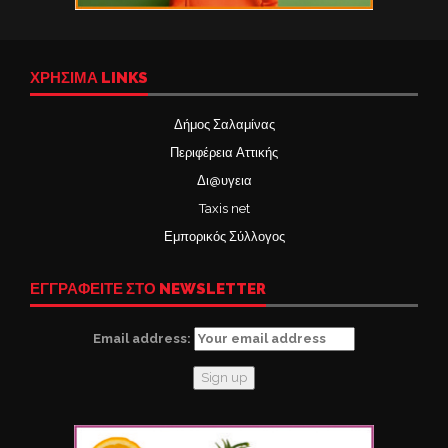
ΧΡΉΣΙΜΑ LINKS
Δήμος Σαλαμίνας
Περιφέρεια Αττικής
Δι@υγεια
Taxis net
Εμπορικός Σύλλογος
ΕΓΓΡΑΦΕΙΤΕ ΣΤΟ NEWSLETTER
Email address: