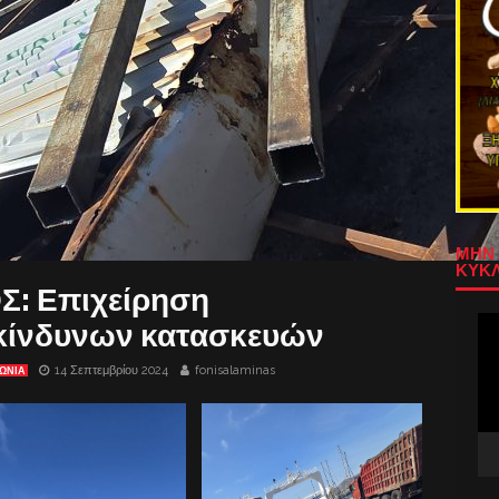
ΜΗΝ 
ΚΥΚΛ
: Επιχείρηση
Πρ
κίνδυνων κατασκευών
Αν
Βίν
14 Σεπτεμβρίου 2024
fonisalaminas
ΩΝΙΑ