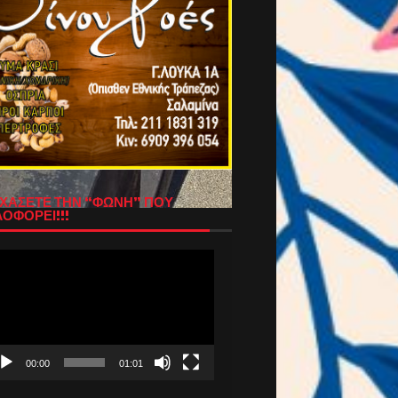
ΧΑΣΕΤΕ ΤΗΝ “ΦΩΝΗ” ΠΟΥ
ΟΦΟΡΕΙ!!!
όγραμμα
απαραγωγής
τεο
00:00
01:01