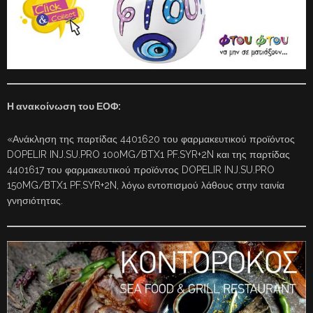
Η ανακοίνωση του ΕΟΦ:
«Ανάκληση της παρτίδας 4401620 του φαρμακευτικού προϊόντος
DOPELIR INJ.SU.PRO 100MG/BTX1 PF.SYR+2N και της παρτίδας
4401617 του φαρμακευτικού προϊόντος DOPELIR INJ.SU.PRO
150MG/BTX1 PF.SYR+2N, λόγω εντοπισμού λάθους στην ταινία
γνησιότητας.