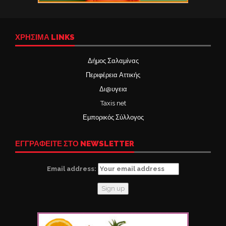
ΧΡΉΣΙΜΑ LINKS
Δήμος Σαλαμίνας
Περιφέρεια Αττικής
Δι@υγεια
Taxis net
Εμπορικός Σύλλογος
ΕΓΓΡΑΦΕΙΤΕ ΣΤΟ NEWSLETTER
Email address: