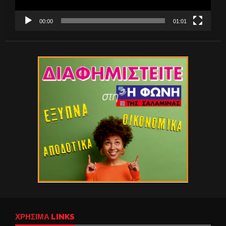
00:00
01:01
ΧΡΉΣΙΜΑ LINKS