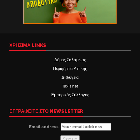
ΧΡΉΣΙΜΑ LINKS
Δήμος Σαλαμίνας
Περιφέρεια Αττικής
Δι@υγεια
Taxis net
Εμπορικός Σύλλογος
ΕΓΓΡΑΦΕΙΤΕ ΣΤΟ NEWSLETTER
Email address: