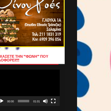
ΧΑΣΕΤΕ ΤΗΝ “ΦΩΝΗ” ΠΟΥ
ΟΦΟΡΕΙ!!!
όγραμμα
απαραγωγής
τεο
00:00
01:01