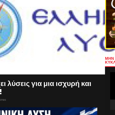
ΜΗΝ 
ΚΥΚΛ
Πρ
Αν
ι λύσεις για μια ισχυρή και
Βίν
!
minas