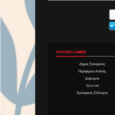
ΧΡΉΣΙΜΑ LINKS
Δήμος Σαλαμίνας
Περιφέρεια Αττικής
Δι@υγεια
Taxis net
Εμπορικός Σύλλογος