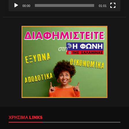
00:00
01:01
ΧΡΉΣΙΜΑ LINKS