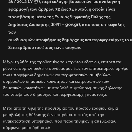
26/2012 (Α’ 57), περί εκλογής βουλευτών, με αναλογική
εφαρμογή των άρθρων 32 έως 34 αυτού, η οποία είναι
προσβάσιμη μέσω της Ενιαίας Ψηφιακής Πύλης της
Δημόσιας Διοίκησης (ΕΨΠ – gov.gr), από τους επικεφαλής
των
συνδυασμών υποψήφιους δημάρχους και περιφερειάρχες το αρ
Σεπτεμβρίου του έτους των εκλογών.
Μέχρι τη λήξη της προθεσμίας του πρώτου εδαφίου, επιτρέπεται
μόνο να συμπληρωθεί ο συνδυασμός έως τον επιτρεπόμενο αριθμό
των υποψήφιων δημοτικών και περιφερειακών συμβούλων,
συμβούλων δημοτικών κοινοτήτων και εκπροσώπων των
δημοτικών κοινοτήτων, με υποβολή συμπληρωματικής δήλωσης
του υποψήφιου δημάρχου και περιφερειάρχη αντίστοιχα.
Μετά από τη λήξη της προθεσμίας του πρώτου εδαφίου καμιά
μεταβολή της δήλωσης δεν επιτρέπεται, εκτός από την
αντικατάσταση υποψηφίων που παραιτήθηκαν ή απεβίωσαν,
σύμφωνα με το άρθρο 48.