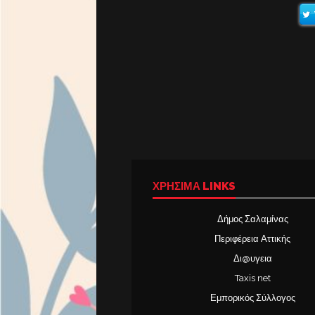
ΧΡΉΣΙΜΑ LINKS
Δήμος Σαλαμίνας
Περιφέρεια Αττικής
Δι@υγεια
Taxis net
Εμπορικός Σύλλογος