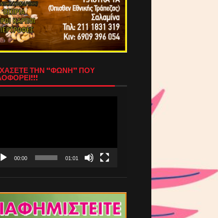
ΧΑΣΕΤΕ ΤΗΝ “ΦΩΝΗ” ΠΟΥ
ΟΦΟΡΕΙ!!!
όγραμμα
απαραγωγής
τεο
00:00
01:01