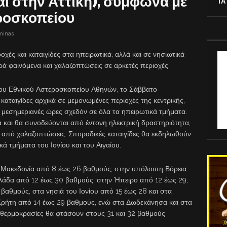
αι στην Αττική), σύμφωνα με
ΤΑ
ροσκοπείου
minas
ροχές και καταιγίδες στα ηπειρωτικά, αλλά και σε νησιωτικά
ρά φαινόμενα και χαλαζοπτώσεις σε αρκετές περιοχές.
ου Εθνικού Αστεροσκοπείου Αθηνών, το Σάββατο
 καταιγίδες αρχικά σε μεμονωμένες περιοχές της κεντρικής,
ς μεσημεριανές ώρες σχεδόν σε όλα τα ηπειρωτικά τμήματα.
α και θα συνοδεύονται από έντονη ηλεκτρική δραστηριότητα,
ς από χαλαζοπτώσεις. Σποραδικές καταιγίδες θα εκδηλωθούν
ά τμήματα του Ιονίου και του Αιγαίου.
 Μακεδονία από 8 έως 26 βαθμούς, στην υπόλοιπη Βόρεια
λλάδα από 12 έως 30 βαθμούς, στην Ήπειρο από 12 έως 29,
βαθμούς, στα νησιά του Ιονίου από 15 έως 28 και στα
 Κρήτη από 14 έως 29 βαθμούς, ενώ στα Δωδεκάνησα και στα
ς θερμοκρασίες θα φτάσουν στους 31 και 32 βαθμούς