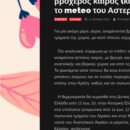
βροχερός καιρός (κ
το meteo του Αστε
11 Ιουνίου 2021
fonisala
ΕΙΔΗΣΕΙΣ
ΕΛΛΑΔΑ
Για μια ακόμη μέρα, αύριο, αναμένονται β
τμήματα της χώρας, με κατά τόπους ισχυ
Πιο αναλυτικά, σύμφωνα με το meteo τ
αναμένεται άστατος καιρός, με βροχές και
ανατολικής και βόρειας χώρας και από τι
Τα φαινόμενα κατά τόπους θα είναι έντον
ριπαίους ανέμους και σε πολλές περιοχέ
επίσης στην Κρήτη, καθώς και σε νησιωτικ
Η θερμοκρασία θα κυμανθεί στη Δυτική
Ελλάδα από 12 έως 29, στην Κεντρική Ε
στα υπόλοιπα ηπειρωτικά από 14 έως 32 
νησιωτικά τμήματα του Αιγαίου και στην
νησιά του Ανατολικού Αιγαίου οι μέγιστε
Κελσίου, αντίστοιχα.