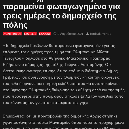
παραμείνει φωταγωγημένο για
τρεις ημέρες το δημαρχείο της
πόλης
2 Αυγούστου 2021
fonisalaminas
ΑΘΛΗΤΙΣΜΟΣ
ΕΙΔΗΣΕΙΣ
ΕΛΛΑΔΑ
«Το δημαρχείο Γρεβενών θα παραμείνει φωταγωγημένο για τις
επόμενες τρεις ημέρες προς τιμήν του Ολυμπιονίκη Μίλτου
Τεντόγλου», δήλωσε στο Αθηναϊκό-Μακεδονικό Πρακτορείο
Ειδήσεων ο δήμαρχος της πόλης, Γιώργος Δασταμάνης. Ο κ.
Δασταμάνης ανέφερε, επίσης, ότι το επόμενο διάστημα ο Δήμος
Γρεβενών, σε συνεννόηση με τον Ολυμπιονίκη και την οικογένειά
του, «θα διοργανώσει τιμητική εκδήλωση που θα ανταποκρίνεται
στο ύψος της Ολυμπιακής διάκρισης του αθλητή αλλά και της τιμής
που προσέφερε στην πόλη, αφού σήκωσε ψηλά τον γενέθλιο τόπο
του κάνοντάς τον γνωστό στα πέρατα της γης».
Σημειώνεται, ότι με πρωτοβουλία της δημοτικής Αρχής στήθηκε
γιγαντοοθόνη στο πάρκο Μανιταριών όπου παρά το προχωρημένο
της ώρας, 4:30, πάνω από 300 άτομα, με πρώτους τον δήμαρχο