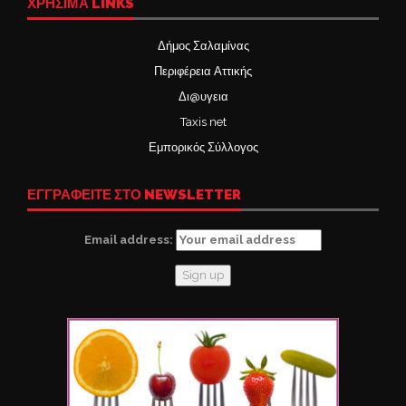
ΧΡΉΣΙΜΑ LINKS
Δήμος Σαλαμίνας
Περιφέρεια Αττικής
Δι@υγεια
Taxis net
Εμπορικός Σύλλογος
ΕΓΓΡΑΦΕΙΤΕ ΣΤΟ NEWSLETTER
Email address: