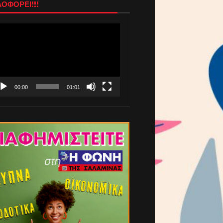
ΟΦΟΡΕΙ!!!
όγραμμα
απαραγωγής
τεο
00:00
01:01