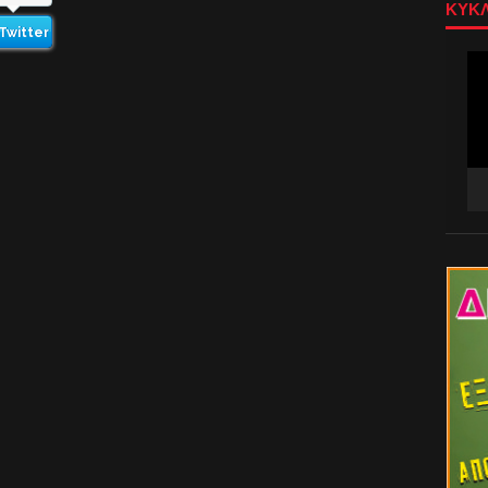
ΚΥΚΛ
Twitter
Πρ
Αν
Βίν