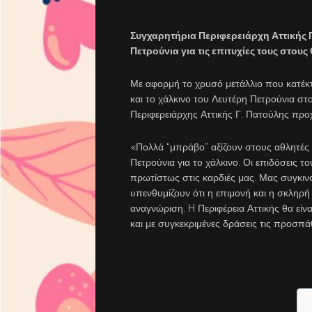
Συγχαρητήρια Περιφερειάρχη Αττικής Γ
Πετρούνια για τις επιτυχίες τους στου
Με αφορμή το χρυσό μετάλλιο που κατέκτ
και το χάλκινο του Λευτέρη Πετρούνια στ
Περιφερειάρχης Αττικής Γ. Πατούλης π
«Πολλά “μπράβο” αξίζουν στους αθλητές μ
Πετρούνια για το χάλκινο. Οι επιδόσεις 
πρωτίστως στις καρδιές μας. Μας συγκιν
υπενθυμίζουν ότι η επιμονή και η σκληρή 
αναγνώριση. H Περιφέρεια Αττικής θα είν
και με συγκεκριμένες δράσεις τις προσπά