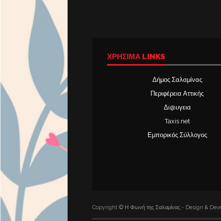
ΧΡΉΣΙΜΑ LINKS
Δήμος Σαλαμίνας
Περιφέρεια Αττικής
Δι@υγεια
Taxis net
Εμπορικός Σύλλογος
Copyright © Η Φωνή της Σαλαμίνας - Design & Deve