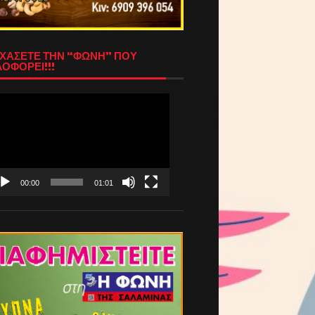
ΧΑΣΕΤΕ ΤΗΝ “ΦΩΝΗ” ΠΟΥ
ΟΦΟΡΕΙ!!!
όγραμμα
απαραγωγής
τεο
00:00
01:01