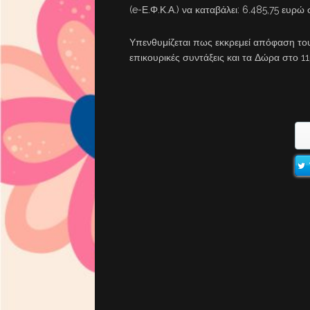
(e-Ε.Φ.Κ.Α.) να καταβάλει: 6.485,75 ευρ
Υπενθυμίζεται πως εκκρεμεί απόφαση του
επικουρικές συντάξεις και τα Δώρα στο 1