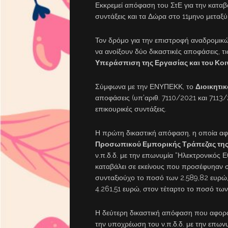
Εκκρεμεί απόφαση του ΣτΕ για την καταβ
συντάξεις και τα Δώρα στο 11μηνο μεταξύ
Τον δρόμο για την επιστροφή αναδρομικ
να ανοίξουν δύο δικαστικές αποφάσεις, τ
Υπεράσπιση της Εργασίας και του Κο
Σύμφωνα με την ΕΝΥΠΕΚΚ, το
Διοικητι
αποφάσεις (υπ’αριθ. 7110/2021 και 7113
επικουρικές συντάξεις.
Η πρώτη δικαστική απόφαση, η οποία α
Προσωπικού Εμπορικής Τράπεζας της
ν.π.δ.δ. με την επωνυμία “Ηλεκτρονικός 
καταβάλει σε εκείνους που προσέφυηαν 
συνταξιούχο το ποσό των 2.589,82 ευρώ,
4.261,51 ευρώ, στον τέταρτο το ποσό των
Η δεύτερη δικαστική απόφαση που αφο
την υποχρέωση του ν.π.δ.δ. με την επων