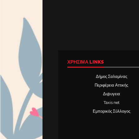
ΧΡΉΣΙΜΑ LINKS
Δήμος Σαλαμίνας
Περιφέρεια Αττικής
Δι@υγεια
Taxis net
Εμπορικός Σύλλογος