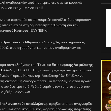
ολή αναδρομικών από τις περικοπές στις επικουρικές
 Ιουνίου 2015 – Μαΐου 2016.
ών από περικοπές σε επικουρικές συντάξεις θα μπορούσαν
ις οποίες έφερε στη δημοσιότητα η
Ένωση για την
ινωνικού Κράτους
(ΕΝΥΠΕΚΚ).
κό Πρωτοδικείο Αθηνών
εξέδωσε χθες δύο σημαντικές
/2021), που αφορούν το 11μηνο των αναδρομικών σε
φορά συνταξιούχους του
Ταμείου Επικουρικής Ασφάλισης
 Ελλάδος
(Τ.Ε.Α.Π.Ε.Τ.Ε.) αναγνωρίζει την υποχρέωση του
Εθνικός Φορέας Κοινωνικής Ασφάλισης” (e-Ε.Φ.Κ.Α.) να
στη δικαιοσύνη διάφορα ποσά. Για παράδειγμα στον πρώτο
 στον δεύτερο το 2.380,40 ευρώ, στον τρίτο το ποσό των
 2.386,12 ευρώ κλπ.
ρά
τελωνειακούς υπαλλήλους
, προβλέπει πως αναγνωρίζει
υμία “Ηλεκτρονικός Εθνικός Φορέας Κοινωνικής Ασφάλισης”