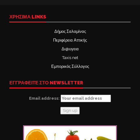
ΧΡΉΣΙΜΑ LINKS
Δήμος Σαλαμίνας
Περιφέρεια Αττικής
Δι@υγεια
Taxis net
Εμπορικός Σύλλογος
ΕΓΓΡΑΦΕΙΤΕ ΣΤΟ NEWSLETTER
Email address: