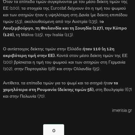
Όταν τα επίπεδα τιμών συγκρίνονται με τον μέσο δείκτη τιμών της
ΕΕ (100), τα στοιχεία της Eurostat δείχνουν ότι η τιμή του ψωμιού
και των σιτηρών ήταν η υψηλότερη στη Δανία (με δείκτη επιπέδου
τιμών 153), ακολουθούμενη από την Αυστρία (135), τ
ο
Λουξεμβούργο, τη Φινλανδία και τη Σουηδία (127), την Κύπρο
(120),
τη Μάλτα (115), την Ιταλία (113).
Ο αντίστοιχος δείκτης τιμών στην Ελλάδα
ήταν 110 (η 12η
ακριβότερη τιμή στην ΕΕ).
Κοντά στον μέσο δείκτη τιμών της ΕΕ
(100) βρίσκεται η τιμή του ψωμιού και των σιτηρών στη Γερμανία
(102), στην Πορτογαλία (98) και στην Ολλανδία (95).
Αντίθετα, τα επίπεδα τιμών για το ψωμί και τα σιτηρά ήτα
ν τα
χαμηλότερα στη Ρουμανία (δείκτης τιμών 56),
στη Βουλγαρία (67)
και στην Πολωνία (70).
imerisia.gr
0