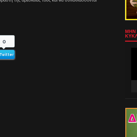
ΜΗΝ 
ΚΥΚΛ
0
Πρ
Twitter
Αν
Βίν