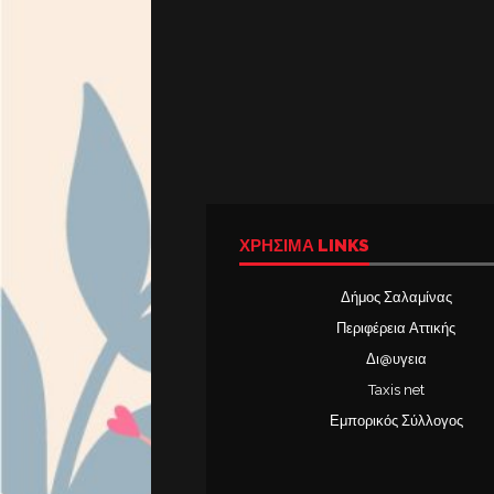
ΧΡΉΣΙΜΑ LINKS
Δήμος Σαλαμίνας
Περιφέρεια Αττικής
Δι@υγεια
Taxis net
Εμπορικός Σύλλογος