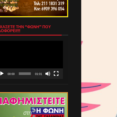
ΧΑΣΕΤΕ ΤΗΝ “ΦΩΝΗ” ΠΟΥ
ΟΦΟΡΕΙ!!!
όγραμμα
απαραγωγής
τεο
00:00
01:01