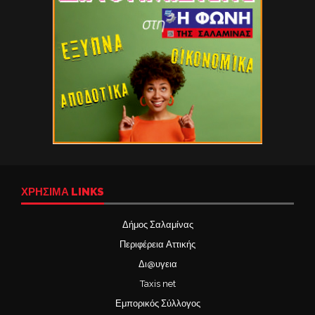
ΧΡΉΣΙΜΑ LINKS
Δήμος Σαλαμίνας
Περιφέρεια Αττικής
Δι@υγεια
Taxis net
Εμπορικός Σύλλογος