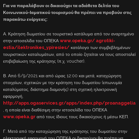
Για να παραλάβουν οι δικαιούχοι τα αδιάθετα δελτία του
Κοινωνικού-Ιαματικού τουρισμού θα πρέπει να προβούν στις
παρακάτω ενέργειες:
Α. Κράτηση δωματίου σε τουριστικό κατάλυμα από τον αναρτημένο
στην ιστοσελίδα του ΟΠΕΚΑ
www.opeka.gr/ agrotiki-
estia/ilektronikes_ypiresies/
κατάλογο των συμβεβλημένων
τουριστικών καταλυμάτων, από το οποίο ζητείται να τους αποσταλεί
επιβεβαίωση της κράτησης (π.χ. voucher).
Β. Από 6/9/2021 και από ώρας 12:00 και μετά, καταχώρηση
στοιχείων, σχετικών με την κράτηση του δωματίου (επωνυμία
καταλύματος, διάστημα διαμονής) στη σχετική ηλεκτρονική
εφαρμογή,
http://apps.ogaservices.gr/apps/index.php/proanaggelia
, η οποία είναι διαθέσιμη στην ιστοσελίδα του ΟΠΕΚΑ
www.opeka.gr
από τους ίδιους τους δικαιούχους ή μέσω ΚΕΠ.
Γ. Μετά από την καταχώρηση της κράτησης του δωματίου στην
ηλεκτρονική εφαρμογή του ΟΠΕΚΑ οι δικαιούχοι θα πρέπει να