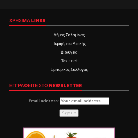
ΧΡΉΣΙΜΑ LINKS
Δήμος Σαλαμίνας
Περιφέρεια Αττικής
Δι@υγεια
Taxis net
Εμπορικός Σύλλογος
ΕΓΓΡΑΦΕΙΤΕ ΣΤΟ NEWSLETTER
Email address: