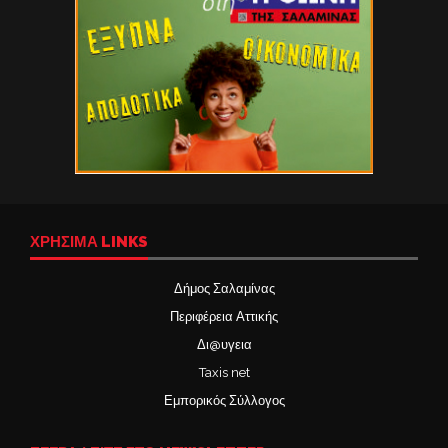
ΧΡΉΣΙΜΑ LINKS
Δήμος Σαλαμίνας
Περιφέρεια Αττικής
Δι@υγεια
Taxis net
Εμπορικός Σύλλογος