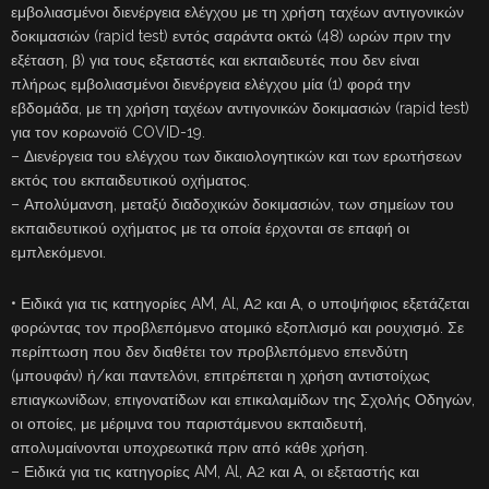
εμβολιασμένοι διενέργεια ελέγχου με τη χρήση ταχέων αντιγονικών
δοκιμασιών (rapid test) εντός σαράντα οκτώ (48) ωρών πριν την
εξέταση, β) για τους εξεταστές και εκπαιδευτές που δεν είναι
πλήρως εμβολιασμένοι διενέργεια ελέγχου μία (1) φορά την
εβδομάδα, με τη χρήση ταχέων αντιγονικών δοκιμασιών (rapid test)
για τον κορωνοϊό COVID-19.
– Διενέργεια του ελέγχου των δικαιολογητικών και των ερωτήσεων
εκτός του εκπαιδευτικού οχήματος.
– Απολύμανση, μεταξύ διαδοχικών δοκιμασιών, των σημείων του
εκπαιδευτικού οχήματος με τα οποία έρχονται σε επαφή οι
εμπλεκόμενοι.
• Ειδικά για τις κατηγορίες AM, Al, Α2 και Α, ο υποψήφιος εξετάζεται
φορώντας τον προβλεπόμενο ατομικό εξοπλισμό και ρουχισμό. Σε
περίπτωση που δεν διαθέτει τον προβλεπόμενο επενδύτη
(μπουφάν) ή/και παντελόνι, επιτρέπεται η χρήση αντιστοίχως
επιαγκωνίδων, επιγονατίδων και επικαλαμίδων της Σχολής Οδηγών,
οι οποίες, με μέριμνα του παριστάμενου εκπαιδευτή,
απολυμαίνονται υποχρεωτικά πριν από κάθε χρήση.
– Ειδικά για τις κατηγορίες AM, Al, Α2 και Α, οι εξεταστής και