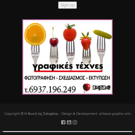
Copyright © Η Φωνή της Σαλαμίνας - Design & Development: artbaze graphic arts