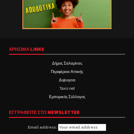
ΧΡΉΣΙΜΑ LINKS
Δήμος Σαλαμίνας
Περιφέρεια Αττικής
Δι@υγεια
Taxis net
Εμπορικός Σύλλογος
ΕΓΓΡΑΦΕΙΤΕ ΣΤΟ NEWSLETTER
Email address: