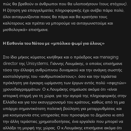
πώς θα βρεθούν οι άνθρωποι που θα υλοποιήσουν (τους στόχους).
Η ζήτηση για επαγγελματίες πληροφορικής έχει ανέβει πάρα πολύ,
όλοι ανταγωνίζονται ποιος θα πάρει και θα κρατήσει τους
καλύτερους και πρέπει να μπορούμε να ανταγωνιστούμε και
μισθολογικά» επισήμανε.
Η Εσθονία του Νότου με «μπόλικο ψωμί για όλους»
Στο ίδιο μήκος κύματος κινήθηκε και ο πρόεδρος και managing
director της Unisystems, Γιάννης Λουμάκης, ο οποίος επισήμανε
τόσο την έλλειψη ανθρώπινου δυναμικού και την ανάγκη σωστής
κοστολόγησης του «ανθρωποκόστους», όσο και την τεράστια
πρόκληση για έγκαιρη ωρίμανση των έργων εντός πολύ «σφιχτών»
χρονοδιαγραμμάτων. Ο κ.Λουμάκης σημείωσε ακόμα ότι «είναι
ιστορική στιγμή για τη χώρα, για την αγορά της πληροφορικής στην
Ελλάδα και για τον εκσυγχρονισμό του κράτους, καθώς από τη μια
υπάρχει σημαντικότατη πολιτική βούληση για μεταρρυθμίσεις και
μια κοσμογονία στις υπηρεσίες που προσφέρει το Δημόσιο κι από
την άλλη τεράστιες χρηματοδοτήσεις, ένα εργαλείο που μπορεί να
αλλάξει τη μορφή της χώρας. Ο κ.Λουμάκης επισήμανε ακόμα ότι