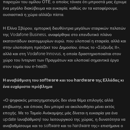
παροχών του ομίλου ΟΤΕ, ο οποίος τόνισε ότι μπροστά μας έχουμε
ένα μεγάλο διακύβευμα και ευκαιρία, καθώς αν τα καταφέρουμε,
ουσιαστικά η χώρα αλλάζει πίστα.
Η Ελίνα Σβύρου, εμπορική διευθύντρια μεγάλων εταιρικών πελατών
της Vodafone Business, αναφέρθηκε στο επενδυτικό πλάνο
εκατοντάδων εκατομμυρίων ευρώ, που υλοποιεί η εταιρεία, αλλά και
στην υλοποίηση πρότζεκτ του Δημοσίου, όπως το «Σύζευξις ΙΙ»,
αλλά και στη Vodafone Innovus, η οποία δραστηριοποιείται στον
χώρο του Ιντερνετ των Πραγμάτων και υλοποιεί σημαντικά έργα
στον τομέα του e-health.
Η αναβάθμιση του software και του hardware της Ελλάδας κι
ένα ευχάριστο πρόβλημα
«Ο ψηφιακός μετασχηματισμός δεν είναι θέμα επιλογής αλλά
επιβίωσης, και όποιος δεν μπορεί να ακολουθήσει μένει εκτός
εποχής. Με το Ταμείο Ανάκαμψης μάς δίνεται η ευκαιρία για ένα
update (αναβάθμιση) του λειτουργικού της χώρας, η δυνατότητα να
αναβαθμίσουμε και το software και το hardware της» επισήμανε ο