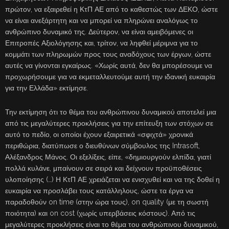
πρώτον, να εξαιρεθεί η ΚτΠ ΑΕ από το καθεστώς των ΔΕΚΟ, ώστε
να είναι ανεξάρτητη και να μπορεί να πληρώνει αναλόγως το
ανθρώπινο δυναμικό της. Δεύτερον, να είναι αμειβόμενες οι
Επιτροπές Αξιολόγησης και, τρίτον, να ληφθεί μέριμνα για το
κομμάτι των πληρωμών προς τους αναδόχους των έργων, ώστε
αυτές να γίνονται εγκαίρως. «Χωρίς αυτά, δεν θα μπορέσουμε να
προχωρήσουμε για να εκμεταλλευτούμε αυτή την ιδανική ευκαιρία
για την Ελλάδα» εκτίμησε.
Την εκτίμηση ότι το θέμα του ανθρώπινου δυναμικού αποτελεί μια
από τις μεγαλύτερες προκλήσεις για την επίτευξη των στόχων σε
αυτό το πεδίο, οι οποίοι έχουν εξαιρετικά «σφιχτά» χρονικά
περιθώρια, διατύπωσε ο διευθύνων σύμβουλος της Intrasoft,
Αλέξανδρος Μάνος. Οι εξελίξεις, είπε, «δημιουργούν ελπίδα, γιατί
πολλά κυλάνε, μπαίνουν σε σειρά και δείχνουν προϋποθέσεις
υλοποίησης (…) Η ΚτΠ ΑΕ χρειάζεται να ενισχυθεί και να της δοθεί η
ευκαιρία να προσλάβει τους κατάλληλους, ώστε τα έργα να
παραδοθούν on time (στην ώρα τους), on quality (με τη σωστή
ποιότητα) και on cost (χωρίς υπερβάσεις κόστους). Από τις
μεγαλύτερες προκλήσεις είναι το θέμα του ανθρώπινου δυναμικού,