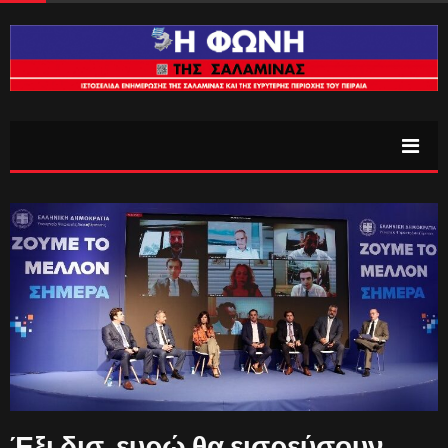
Έξι δισ. ευρώ θα εισρεύσουν