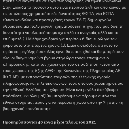
πρέπει να διοχετευτεί σε έργα πληροφορικής και τηλεπικοινωνιών.
Στην Ελλάδα το ποσοστό αυτό είναι περίπου 25% και από κοινού με
τις υπόλοιπες χρηματοδοτικές δυνατότητες (ΕΣΠΑ, νέο ΕΣΠΑ,
εθνικά κονδύλια και προσεγγίσεις έργων ΣΔΙΤ) δημιουργούν
αθροιστικά μια πολύ μεγάλη χρηματοδοτική πηγή, που μας δίνει τη
δυνατότητα να υλοποιήσουμε όχι απλά το αναγκαία, αλλά και το
επιθυμητό (…) Μιλάμε χονδρικά για περίπου 6 δισ. ευρώ για τον
χώρο αυτό στα επόμενα χρόνια (…). Είμαι αισιόδοξος ότι αυτό το
τεράστιο, μεγάλης δυσκολίας έργο θα επιτευχθεί και θα μπορέσουν
όλοι οι διαγωνισμοί να βγουν στην ώρα τους» επισήμανε ο
κ.Πιερρακάκης, κατά τον χαιρετισμό του σε συζήτηση -μέσα από
τους χώρους της 85ης ΔΕΘ- της Κοινωνίας της Πληροφορίας ΑΕ
(ΚτΠ ΑΕ), με εκπροσώπους εταιρειών της ελληνικής αγοράς
πληροφορικής και τηλεπικοινωνιών, τους οποίους χαρακτήρισε ως
την «Εθνική Ελλάδος του χώρου». Είναι ένα μεγάλο διακύβευμα,
πρόσθεσε, «κι όλοι μαζί θα μπορέσουμε να φέρουμε αυτόν τον
εθνικό στόχο εις πέρας για να περάσει η χώρα από την 3η στην 4η
βιομηχανική επανάσταση».
Προκηρύσσονται 40 έργα μέχρι τέλους του 2021