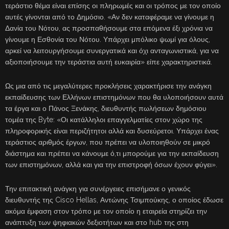
τεράστιο θέμα είναι επίσης οι πληρωμές και οι τρόπος με τον οποίο
αυτές γίνονται από το Δημόσιο. «Αν δεν καταφέραμε να γίνουμε η
Δανία του Νότου, ας προσπαθήσουμε στα επόμενα έξι χρόνια να
γίνουμε η Εσθονία του Νότου. Υπάρχει μπόλικο ψωμί για όλους,
αρκεί να λειτουργήσουμε συνεργατικά και όχι ανταγωνιστικά, για να
αξιοποιήσουμε την τεράστια αυτή ευκαιρία» είπε χαρακτηριστικά.
Ως μια από τις μεγαλύτερες προκλήσεις χαρακτήρισε την ανάγκη
εκπαίδευσης των Ελλήνων επιστημόνων που θα υλοποιήσουν αυτά
τα έργα και ο Πάνος Ξενάκης, διευθυντής πωλήσεων δημόσιου
τομέα της Byte: «Οι κατάλληλοι επαγγελματίες στον χώρο της
πληροφορικής είναι περιζήτητοι αλλά και δυσεύρετοι. Υπάρχει ένας
τεράστιος αριθμός έργων, που πρέπει να υλοποιηθούν σε μικρό
διάστημα και πρέπει να κάνουμε ό,τι μπορούμε για την εκπαίδευση
των επιστημόνων, αλλά και για την επιστροφή όσων έχουν φύγει».
Την επιτακτική ανάγκη για συνέργειες επισήμανε ο γενικός
διευθυντής της Cisco Hellas, Αντώνης Τσιμπούκης, ο οποίος έδωσε
ακόμα έμφαση στον τρόπο με τον οποίο η εταιρεία στηρίζει την
ανάπτυξη των ψηφιακών δεξιοτήτων και στο hub της στη