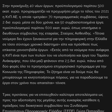
Στην προκήρυξη 40 νέων έργων, προϋπολογισμού περίπου 500
εκατ. ευρώ, προγραμματίζει να προχωρήσει μέχρι το τέλος του 2021
η ΚτΠ ΑΕ, η οποία «μετράει» 70 προγραμματικές συμβάσεις, ύψους
2 δισ. ευρώ, μέσα σε δύο χρόνια, και 50 συμβασιοποιημένα έργα,
προϋπολογισμού περίπου 600 εκατ. ευρώ, όπως επισήμανε ο
διευθύνων σύμβουλος της εταιρείας, Σταύρος Ασθενίδης. «Τέτοια
νούμερα δεν έχουν ξανακουστεί για την πληροφορική στην Ελλάδα
σε τόσο σύντομο χρονικό διάστημα» είπε και πρόσθεσε πως
επίκειται χιονοστιβάδα έργων. «Εκτός από τα νούμερα που ανέφερα,
η ΚτΠ είναι προ των πυλών του να υλοποιήσει και έργα του Ταμείου
Ανάκαμψης, που όλα μαζί φτάνουν στα 2,5 δισ. ευρώ, πάνω από
δύο φορές όλο το προηγούμενο επιχειρησιακό πρόγραμμα για την
Κοινωνία της Πληροφορίας. Το ζήτημα είναι να δούμε πώς θα
μπορέσουμε να κινητοποιήσουμε πόρους, για να παραδώσουμε τα
έργα στον χρόνο που απαιτείται» τόνισε.
Τρεις προτάσεις για να επιτευχθούν καλύτερα αποτελέσματα ως
προς την αξιοποίηση της μεγάλης αυτής ευκαιρίας κατέθεσε η
πρόεδρος του διοικητικού συμβουλίου του Συνδέσμου
Επιχειρήσεων Πληροφορικής Ελλάδος (ΣΕΠΕ), Γιώτα Παπαρίδου: