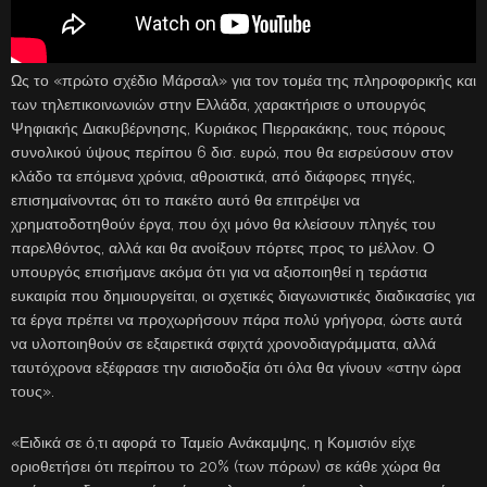
Ως το «πρώτο σχέδιο Μάρσαλ» για τον τομέα της πληροφορικής και
των τηλεπικοινωνιών στην Ελλάδα, χαρακτήρισε ο υπουργός
Ψηφιακής Διακυβέρνησης, Κυριάκος Πιερρακάκης, τους πόρους
συνολικού ύψους περίπου 6 δισ. ευρώ, που θα εισρεύσουν στον
κλάδο τα επόμενα χρόνια, αθροιστικά, από διάφορες πηγές,
επισημαίνοντας ότι το πακέτο αυτό θα επιτρέψει να
χρηματοδοτηθούν έργα, που όχι μόνο θα κλείσουν πληγές του
παρελθόντος, αλλά και θα ανοίξουν πόρτες προς το μέλλον. Ο
υπουργός επισήμανε ακόμα ότι για να αξιοποιηθεί η τεράστια
ευκαιρία που δημιουργείται, οι σχετικές διαγωνιστικές διαδικασίες για
τα έργα πρέπει να προχωρήσουν πάρα πολύ γρήγορα, ώστε αυτά
να υλοποιηθούν σε εξαιρετικά σφιχτά χρονοδιαγράμματα, αλλά
ταυτόχρονα εξέφρασε την αισιοδοξία ότι όλα θα γίνουν «στην ώρα
τους».
«Ειδικά σε ό,τι αφορά το Ταμείο Ανάκαμψης, η Κομισιόν είχε
οριοθετήσει ότι περίπου το 20% (των πόρων) σε κάθε χώρα θα