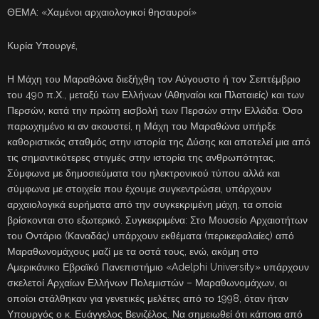
ΘΕΜΑ: «Χαμένοι αρχαιολογικοί θησαυροί»
Κυρία Υπουργέ,
Η Μάχη του Μαραθώνα διεξήχθη τον Αύγουστο ή τον Σεπτέμβριο
του 490 π.Χ., μεταξύ των Ελλήνων (Αθηναίοι και Πλαταιείς) και των
Περσών, κατά την πρώτη εισβολή των Περσών στην Ελλάδα. Όσο
παρωχημένο κι αν ακουστεί, η Μάχη του Μαραθώνα υπήρξε
καθοριστικός σταθμός στην ιστορία της Δύσης και αποτελεί μια από
τις σημαντικότερες στιγμές στην ιστορία της ανθρωπότητας.
Σύμφωνα με δημοσιεύματα του ηλεκτρονικού τύπου αλλά και
σύμφωνα με στοιχεία που έχουμε συγκεντρώσει, υπάρχουν
αρχαιολογικά ευρήματα από την συγκεκριμένη μάχη, τα οποία
βρίσκονται στο εξωτερικό. Συγκεκριμένα: Στο Μουσείο Αρχαιοτήτων
του Οντάριο (Καναδάς) υπάρχουν εκθέματα (περικεφαλαίες) από
Μαραθωνομάχους μαζί με τα οστά τους, ενώ, ακόμη στο
Αμερικάνικο Εβραϊκό Πανεπιστήμιο «Adelphi University» υπάρχουν
σκελετοί Αρχαίων Ελλήνων Πολεμιστών – Μαραθωνομάχων, οι
οποίοι στάλθηκαν για γενετικές μελέτες από το 1998, όταν ήταν
Υπουργός ο κ. Ευάγγελος Βενιζέλος. Να σημειωθεί ότι κάποια από