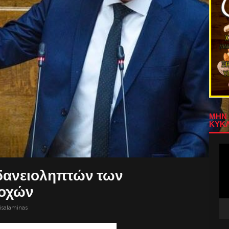
ΜΗΝ 
ΚΥΚΛ
Πρ
Αν
Βίν
δανειοληπτών των
ιοχών
isalaminas