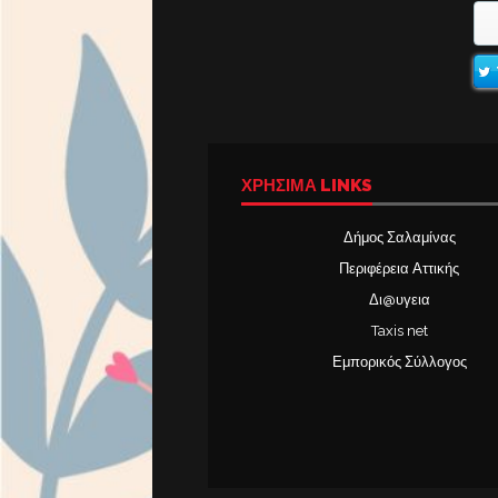
ΧΡΉΣΙΜΑ LINKS
Δήμος Σαλαμίνας
Περιφέρεια Αττικής
Δι@υγεια
Taxis net
Εμπορικός Σύλλογος