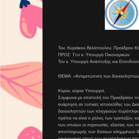
Του: Κυριάκου Βελόπουλου, Προέδρου Κ
ΠΡΟΣ: Τoν κ. Υπουργό Οικονομικών
Τον κ. Υπουργό Ανάπτυξης και Επενδύσ
ΘΕΜΑ: «Αντιμετώπιση των δανειοληπτώ
Κύριοι, κύριοι Υπουργοί,
Σύμφωνα με επιστολή του Προεδρείου το
ανάρτηση σε τοπικές ιστοσελίδες του Δια
δανειοληπτών των πληγεισών πυρόπληκτων
πρέπει να είναι ο ρόλος των τραπεζών, κ
των οποίων οι περιουσίες, εξαιτίας των 
αποπληρωμής των δόσεων ειλημμένων δανε
οικονομικού ιστού των πυρόπληκτων περι