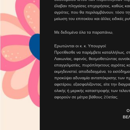
έλαβαν πληγείσες επιχειρήσεις, καθώς κα
αγρότες, που θα περιλαμβάνουν, τόσο την
μείωση του επιτοκίου και άλλες ειδικές 
Με δεδομένα όλα τα παραπάνω,
Ερωτώνται οι κ. κ. Υπουργοί:
Προτίθεσθε να παρέμβετε καταλλήλως, σ
Λακωνίας, αφενός, θεσμοθετώντας ευνοϊκ
επαγγελματίες, πυρόπληκτους αγρότες και
εκμηδενιστεί, αποδεδειγμένα, το εισόδη
προκύψει αδυναμία ανταπόκρισης των π
αφετέρου, εξασφαλίζοντας, είτε την δια
ολικής ή μερικής καταστροφής των τελευτ
αφορούν σε μέτρα βάθους 20ετίας;
Ο
ΒΕ