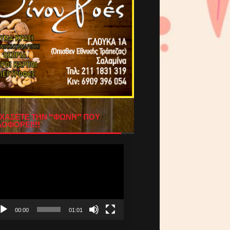
ΧΑΣΕΤΕ ΤΗΝ “ΦΩΝΗ” ΠΟΥ
ΟΦΟΡΕΙ!!!
όγραμμα
απαραγωγής
τεο
00:00
01:01