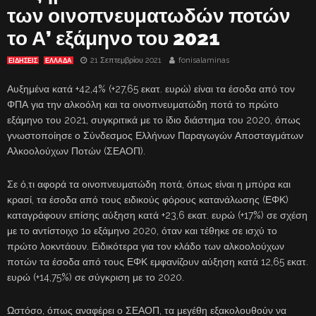
των οινοπνευματωδών ποτών
το Α’ εξάμηνο του 2021
21 Σεπτεμβρίου 2021
fonisalaminas
ΕΙΔΗΣΕΙΣ
ΕΛΛΑΔΑ
Αυξημένα κατά +42,4% (+27,65 εκατ. ευρώ) είναι τα έσοδα από τον
ΦΠΑ για την αλκοόλη και τα οινοπνευματώδη ποτά το πρώτο
εξάμηνο του 2021, συγκριτικά με το ίδιο διάστημα του 2020, όπως
γνωστοποίησε ο Σύνδεσμος Ελλήνων Παραγωγών Αποσταγμάτων
Αλκοολούχων Ποτών (ΣΕΑΟΠ).
Σε ό,τι αφορά τα οινοπνευματώδη ποτά, όπως είναι η μπύρα και
κρασί, τα έσοδα από τους ειδικούς φόρους κατανάλωσης (ΕΦΚ)
καταγράφουν επίσης αύξηση κατά +23,6 εκατ. ευρώ (+17%) σε σχέση
με το αντίστοιχο 1ο εξάμηνο 2020, όταν και τέθηκε σε ισχύ το
πρώτο λοκντάουν. Ειδικότερα για τον κλάδο των αλκοολούχων
ποτών τα έσοδα από τους ΕΦΚ εμφανίζουν αύξηση κατά 12,65 εκατ.
ευρώ (+14,75%) σε σύγκριση με το 2020.
Ωστόσο, όπως αναφέρει ο ΣΕΑΟΠ, τα μεγέθη εξακολουθούν να