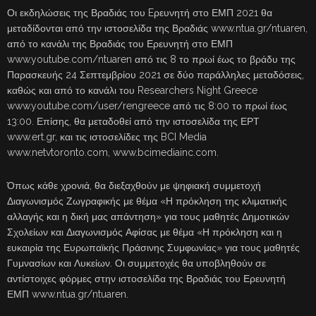
Οι εκδηλώσεις της Βραδιάς του Eρευνητή στο ΕΜΠ 2021 θα
μεταδίδονται από την ιστοσελίδα της Βραδιάς www.ntua.gr/ntuaren,
από το κανάλι της Βραδιάς του Ερευνητή στο ΕΜΠ
www.youtube.com/ntuaren από τις 8 το πρωί έως το βράδυ της
Παρασκευής 24 Σεπτεμβρίου 2021 σε δύο παράλληλες μεταδόσεις,
καθώς και από το κανάλι του Researchers Night Greece
www.youtube.com/user/rengreece από τις 8:00 το πρωί έως
13:00. Επίσης, θα μεταδοθεί από την ιστοσελίδα της ΕΡΤ
www.ert.gr, και τις ιστοσελίδες της BCI Media
www.netvtoronto.com, www.bcimediainc.com.
Όπως κάθε χρονιά, θα διεξαχθούν με ψηφιακή συμμετοχή
Διαγωνισμός Ζωγραφικής με θέμα «Η πρόκληση της κλιματικής
αλλαγής και η δική μας απάντηση» για τους μαθητές Δημοτικών
Σχολείων και Διαγωνισμός Αφίσας με θέμα «Η πρόκληση και η
ευκαιρία της Ευρωπαϊκής Πράσινης Συμφωνίας» για τους μαθητές
Γυμνασίων και Λυκείων. Οι συμμετοχές θα υποβληθούν σε
αντίστοιχες φόρμες στην ιστοσελίδα της Βραδιάς του Ερευνητή
ΕΜΠ www.ntua.gr/ntuaren.