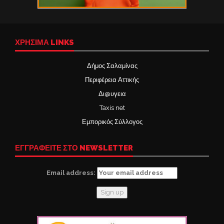
ΧΡΉΣΙΜΑ LINKS
Δήμος Σαλαμίνας
Περιφέρεια Αττικής
Δι@υγεια
Taxis net
Εμπορικός Σύλλογος
ΕΓΓΡΑΦΕΙΤΕ ΣΤΟ NEWSLETTER
Email address: