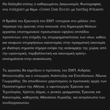
Θα διεξαχθεί επίσης ο καθιερωμένος Διαγωνισμός Φωτογραφίας
στο instagram με θέμα «Green Deal Boost» με hashtag #ntuaren.
Η Βραδιά του Ερευνητή στο ΕΜΠ «στοχεύει στο μέλλον: στο
πέρασμα της έρευνας στην κοινωνία, στη δημιουργία θέσεων
εργασίας επιστημονικού προσωπικού υψηλού επιπέδου
προσόντων, στη στήριξη της επιχειρηματικότητας των νέων, καθώς
και νεοφυών επιχειρήσεων καινοτομίας στην πραγματική οικονομία,
με ιδιαίτερη σημασία σήμερα ενόψει της ανάκαμψης της χώρας από
την υγειονομική, περιβαλλοντική και οικονομική κρίση»,
επισημαίνεται στην ανακοίνωση.
Τις εργασίες θα κηρύξουν ο πρύτανης του ΕΜΠ, Ανδρέας
Μπουντουβής και ο υπουργός Ανάπτυξης και Επενδύσεων, Άδωνις
Γεωργιάδης. Θα απευθύνουν χαιρετισμούς οι πρυτανικές αρχές των
Πανεπιστημίων της Αθήνας, ο υφυπουργός Έρευνας και
Τεχνολογίας, Χρίστος Δήμας, ο γενικός γραμματέας Έρευνας και
Καινοτομίας, καθηγητής Αθανάσιος Κυριαζής, και εκπρόσωποι των
συνδιοργανωτών.