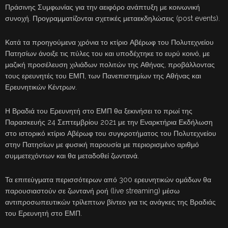
Πράσινης Συμφωνίας για την αειφόρο ανάπτυξη με κοινωνική
συνοχή. Προγραμματίζονται σχετικές μεταεκδηλώσεις (post events).
Κατά τα προηγούμενα χρόνια το κτίριο Αβέρωφ του Πολυτεχνείου
Πατησίων άνοιξε τις πύλες του και υποδέχτηκε το ευρύ κοινό, με
μαζική προσέλευση χιλιάδων πολιτών της Αθήνας, προβάλλοντας
τους ερευνητές του ΕΜΠ, των Πανεπιστημίων της Αθήνας και
Ερευνητικών Κέντρων.
Η Βραδιά του Ερευνητή στο ΕΜΠ θα ξεκινήσει το πρωί της
Παρασκευής 24 Σεπτεμβρίου 2021 με την Εναρκτήρια Εκδήλωση
στο ιστορικό κτίριο Αβέρωφ του συγκροτήματος του Πολυτεχνείου
στην Πατησίων με φυσική παρουσία με περιορισμένο αριθμό
συμμετεχόντων και θα μεταδοθεί ζωντανά.
Τα επιτεύγματα περισσότερων από 300 ερευνητικών ομάδων θα
παρουσιαστούν σε ζωντανή ροή (live streaming) μέσω
αντιπροσωπευτικών τρίλεπτων βίντεο για τις ανάγκες της Βραδιάς
του Ερευνητή στο ΕΜΠ.