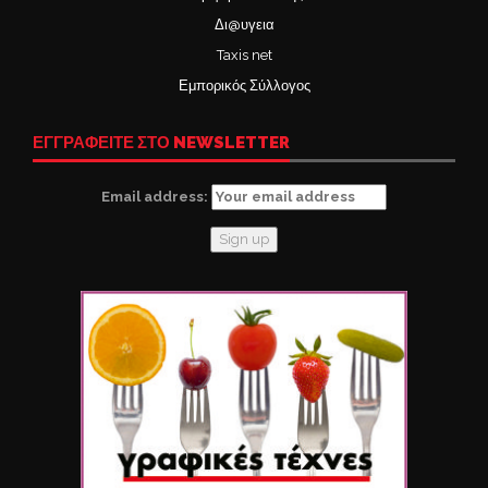
Δι@υγεια
Taxis net
Εμπορικός Σύλλογος
ΕΓΓΡΑΦΕΙΤΕ ΣΤΟ NEWSLETTER
Email address: