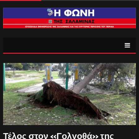
Τέλος στον «Γολγοθά» της