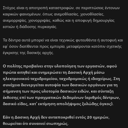
Στόχος είναι η αποτροπή καταστροφών, σε περιπτώσεις έντονων
καιρικών φαινομένων, όπως ανεμοθλασίες, χιονοθλασίες,
ανεμορριψίες, χιονορριψίες, καθώς και η αποφυγή δημιουργίας
εστιών ή διάδοσης πυρκαγιάς.
Τα δέντρα αυτά μπορεί να είναι τεχνικώς φυτευθέντα ή αυτοφυή και
εφ’ όσον διατίθενται προς εμπορία, μεταφέρονται κατόπιν σχετικής
έγκρισης της δασικής αρχής.
Ο πολίτης προβαίνει στην υλοποίηση των εργασιών, αφού
πρώτα αιτηθεί και ενημερώσει τη Δασική Αρχή μέσω
ηλεκτρονικού ταχυδρομείου, ταχυδρομικώς ή ιδιοχείρως. Στη
συνέχεια διενεργείται αυτοψία των δασικών οργάνων για τη
σήμανση των προς υλοτομία δασικών ειδών, και σύνταξη
έκθεσης επί των πραγματικών δεδομένων (αριθμός δέντρων,
δασικό είδος, κατ’ εκτίμηση απολήψιμος ξυλώδης όγκος).
Εάν η Δασικη Αρχή δεν ανταποκριθεί εντός 20 ημερών,
θεωρείται ότι συναινεί σιωπηρώς.