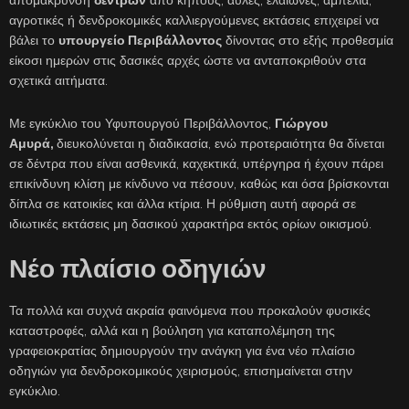
απομάκρυνση
δέντρων
από κήπους, αυλές, ελαιώνες, αμπέλια,
αγροτικές ή δενδροκομικές καλλιεργούμενες εκτάσεις επιχειρεί να
βάλει το
υπουργείο Περιβάλλοντος
δίνοντας στο εξής προθεσμία
είκοσι ημερών στις δασικές αρχές ώστε να ανταποκριθούν στα
σχετικά αιτήματα.
Με εγκύκλιο του Υφυπουργού Περιβάλλοντος,
Γιώργου
Αμυρά,
διευκολύνεται η διαδικασία, ενώ προτεραιότητα θα δίνεται
σε δέντρα που είναι ασθενικά, καχεκτικά, υπέργηρα ή έχουν πάρει
επικίνδυνη κλίση με κίνδυνο να πέσουν, καθώς και όσα βρίσκονται
δίπλα σε κατοικίες και άλλα κτίρια. Η ρύθμιση αυτή αφορά σε
ιδιωτικές εκτάσεις μη δασικού χαρακτήρα εκτός ορίων οικισμού.
Νέο πλαίσιο οδηγιών
Τα πολλά και συχνά ακραία φαινόμενα που προκαλούν φυσικές
καταστροφές, αλλά και η βούληση για καταπολέμηση της
γραφειοκρατίας δημιουργούν την ανάγκη για ένα νέο πλαίσιο
οδηγιών για δενδροκομικούς χειρισμούς, επισημαίνεται στην
εγκύκλιο.