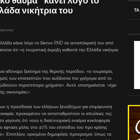
ικό θαύμα” κάνει λόγο το
λάδα νικήτρια του
ΤΑ
alaminas
 Ελλάδα κάνει λόγο το δίκτυο RND σε ανταπόκρισή του από
ίνεται ότι «η τουριστική έκρηξη καθιστά την Ελλάδα νικήτρια
να αδύναμο ξεκίνημα της θερινής περιόδου, «ο τουρισμός
ριθμός των επισκεπτών που αυξάνεται πιο γρήγορα από το
 ξοδεύουν περισσότερα χρήματα». Αυτό, επισημαίνεται, «έχει
ής οικονομίας».
λων η προσδοκία των ελλήνων ξενοδόχων για επιμήκυνση
οκαιρία, προκειμένου να αντισταθμιστούν οι απώλειες της
ό το γεγονός ότι «ενώ η διασυνοριακή εναέρια κυκλοφορία
ο έφτασε μόλις στο 40% του επιπέδου του προ κρίσης
». Επιπλέον, ορισμένοι δημοφιλείς προορισμοί, όπως τα