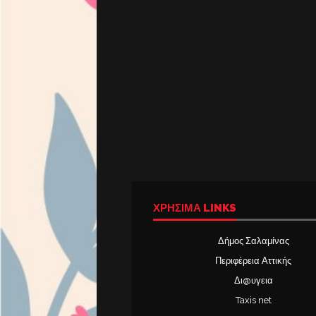
ΧΡΉΣΙΜΑ LINKS
Δήμος Σαλαμίνας
Περιφέρεια Αττικής
Δι@υγεια
Taxis net