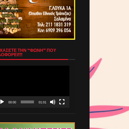
ΧΑΣΕΤΕ ΤΗΝ “ΦΩΝΗ” ΠΟΥ
ΟΦΟΡΕΙ!!!
όγραμμα
απαραγωγής
τεο
00:00
01:01