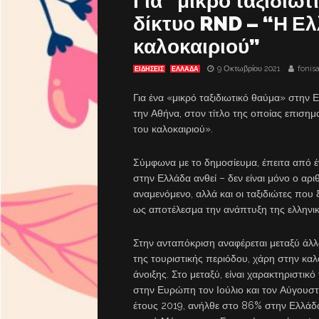
Για “μικρό ταξιδιωτ
δίκτυο RND – “Η Ελ
καλοκαιριού”
9 Οκτωβρίου 2021
fonis
ΕΙΔΗΣΕΙΣ
ΕΛΛΑΔΑ
Για ένα «μικρό ταξιδιωτικό θαύμα» στην
την Αθήνα, στον τίτλο της οποίας επισημα
του καλοκαιριού».
Σύμφωνα με το δημοσίευμα, έπειτα από έ
στην Ελλάδα ανθεί – δεν είναι μόνο ο α
αναμενόμενο, αλλά και οι ταξιδιώτες που
ως αποτέλεσμα την ανάπτυξη της ελληνικ
Στην ανταπόκριση αναφέρεται μεταξύ άλ
της τουριστικής περιόδου, χάρη στην καλ
άνοιξης. Στο μεταξύ, είναι χαρακτηριστικ
στην Ευρώπη τον Ιούλιο και τον Αύγουστ
έτους 2019, ανήλθε στο 86% στην Ελλάδα