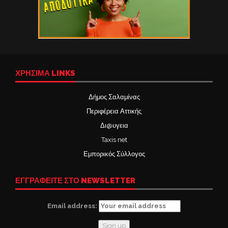
ΧΡΉΣΙΜΑ LINKS
Δήμος Σαλαμίνας
Περιφέρεια Αττικής
Δι@υγεια
Taxis net
Εμπορικός Σύλλογος
ΕΓΓΡΑΦΕΙΤΕ ΣΤΟ NEWSLETTER
Email address: