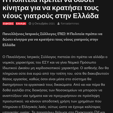
κίνητρα για να κρατήσει τους
νέους γιατρούς στην Ελλάδα
9 Οκτωβρίου 2021
fonisalaminas
ΕΙΔΗΣΕΙΣ
ΕΛΛΑΔΑ
Πανελλήνιος Ιατρικός Σύλλογος (ΠΙΣ): Η Πολιτεία πρέπει να
δώσει κίνητρα για να κρατήσει τους νέους γιατρούς στην
Ελλάδα
Ο Πανελλήνιος Ιατρικός Σύλλογος πιστεύει ότι πρέπει να αλλάξει ο
νομικός χαρακτήρας του ΕΣΥ και να γίνει Νομικό Πρόσωπο
Ιδιωτικού Δικαίου μη κερδοσκοπικού χαρακτήρα. Ο ασθενής δεν θα
πληρώνει ούτε ένα ευρώ από την τσέπη του, ούτε θα διακυβευτούν
θέσεις εργασίας, καθώς όσοι είναι μέσα στο σύστημα θα
διατηρήσουν τα εργασιακά τους δικαιώματα. Από κει και πέρα θα
δοθεί ευελιξία στις διοικήσεις των Νοσοκομείων να μπορούν να
αναπτύξουν νέα τμήματα και να προχωρήσουν σε πρόσληψη
προσωπικού, να κάνουν αποδοτική χρήση των χρημάτων που
πληρώνει ο Ελληνικός λαός, ούτως ώστε να έχουμε καλύτερες
υπηρεσίες υγείας. Τα παραπάνω δήλωσε στο Πρακτορείο FM και