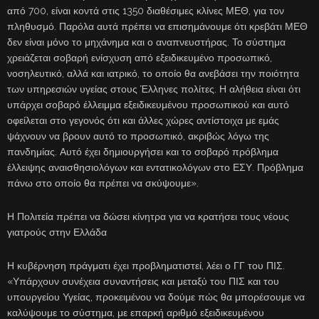
από 700, είναι κοντά στις 1350 διαθέσιμες κλίνες ΜΕΘ, για τον
πληθυσμό. Παρόλα αυτά πρέπει να επισημάνουμε ότι κρεβάτι ΜΕΘ
δεν είναι μόνο το μηχάνημα και ο αναπνευστήρας. Το σύστημα
χρειάζεται σοβαρή ενίσχυση από εξειδικευμένο προσωπικό,
νοσηλευτικό, αλλά και ιατρικό, το οποίο θα ανεβάσει την ποιότητα
των υπηρεσιών υγείας στους Έλληνες πολίτες. Η αλήθεια είναι ότι
υπάρχει σοβαρό έλλειμμα εξειδικευμένου προσωπικού και αυτό
οφείλεται στο γεγονός ότι και άλλες χώρες αντίστοιχα με εμάς
ψάχνουν να βρουν αυτό το προσωπικό, ακριβώς λόγω της
πανδημίας. Αυτό έχει δημιουργήσει και το σοβαρό πρόβλημα
έλλειψης αναισθησιολόγων και εντατικολόγων στο ΕΣΥ. Πρόβλημα
πάνω στο οποίο θα πρέπει να σκύψουμε».
Η Πολιτεία πρέπει να δώσει κίνητρα για να κρατήσει τους νέους
γιατρούς στην Ελλάδα
Η κυβέρνηση πράγματι έχει προβληματιστεί, λέει ο ΓΓ του ΠΙΣ.
«Υπάρχουν συνέχεια συναντήσεις και μεταξύ του ΠΙΣ και του
υπουργείου Υγείας, προκειμένου να δούμε πώς θα μπορέσουμε να
καλύψουμε το σύστημα, με επαρκή αριθμό εξειδικευμένου