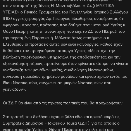
στην εκπομπή της Τάνιας Η. Μαντουβάλου «104,9 ΜΥΣΤΙΚΑ
ΥΓΕΙΑΣ» ο Γενικός Γραμματέας του Πανελληνίου Ιατρικού Συλλόγου
(ΠΙΣ) αγγειοχειρουργός Δρ. Γεώργιος Ελευθερίου, αναφέροντας ότι
αφορούν μέρος της πρότασης που δόθηκε στον υπουργό Υγείας κ.
Θάνο Πλεύρη, κατά τη συνάντηση που είχε το ΔΣ του ΠΙΣ μαζί του
την περασμένη Παρασκευή. Μάλιστα όπως επισήμανε ο κ
Ελευθερίου οι προτάσεις αυτές δεν είναι καινούργιες, καθώς είχαν
δοθεί και στον προηγούμενο υπουργό Υγείας. «Με στόχο την
βελτίωση παρεχόμενων υπηρεσιών, της αποδοτικότητας και την
εξοικονόμηση πόρων, προτείνουμε όταν κρίνεται σκόπιμο, να γίνεται
αναδιάταξη των μονάδων υγείας, συνδιοίκηση Νοσοκομείων,
συνένωση ομοειδών τμημάτων μονάδων και εργαστηρίων εντός του
ίδιου Νοσοκομείου, συγχώνευση μικρών Νοσοκομείων που
γειτνιάζουν».
Οι ΣΔΙΤ θα είναι από τις πρώτες πολιτικές που θα προχωρήσουν
Στο τραπέζι του διαλόγου έχουμε βάλει εδώ και αρκετό καιρό τις
Συμπράξεις Δημοσίου – Ιδιωτικού Τομέα (ΣΔΙΤ), για τις οποίες ο
νέος υπουργός Υγείας κ. Θάνος Πλεύρης στην τελευταία μας