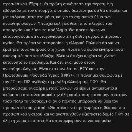
προσωπικού. Είχαμε μία πρώτη συνάντηση την περασμένη
εβδομάδα με τον υπουργό, ο οποίος δεσμεύτηκε ότι θα υπάρξει και
μία επόμενη μέσα στο μήνα, και για το σημαντικό θέμα των
αναισθησιολόγων. Υπάρχει καλή διάθεση από πλευράς του
υπουργείου να λύσει το πρόβλημα. Θα πρέπει όμως να
κατανοήσουμε ότι ανταγωνιζόμαστε τη διεθνή αγορά υπηρεσιών
υγείας. Θα πρέπει να αποφασίσει η ελληνική Πολιτεία ότι για να
κρατήσει τους γιατρούς στη χώρα, πρέπει να δώσει κίνητρα τόσο
οικονομικά, όσο και εξέλιξης. Βλέπω ότι έχει αρχίσει να γίνεται
κατανοητό το πρόβλημα. Και δεν είναι μόνο στους
αναισθησιολόγους. Είναι στο σύνολο του ΕΣΥ και στην
Πρωτοβάθμια Φροντίδα Υγείας (ΠΦΥ)». Η πανδημία σύμφωνα με
τον ΓΓ του ΠΙΣ ανέδειξε τη μεγάλη έλλειψη της ΠΦΥ. Θα
μπορούσαμε, αναφέρει μεταξύ άλλων, να είχαμε αντιμετωπίσει
ακόμη πιο αποτελεσματικά την όλη κατάσταση και να μην πιεστούν
τόσο πολύ τα νοσοκομεία, αν ο πολίτης μπορούσε να βρει τον
προσωπικό του γιατρό. «Θα πρέπει να προχωρήσει ο θεσμός του
προσωπικού γιατρού και να αναπτυχθούν αξιόπιστες δομές ΠΦΥ σε
όλη τη χώρα, οι οποίες θα αποσυμφορούν τα νοσοκομεία».