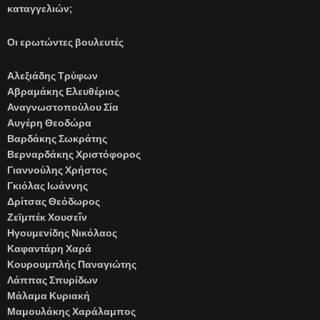
καταγγελιών;
Οι ερωτώντες βουλευτές
Αλεξιάδης Τρύφων
Αβραμάκης Ελευθέριος
Αναγνωστοπούλου Σία
Αυγέρη Θεοδώρα
Βαρδάκης Σωκράτης
Βερναρδάκης Χριστόφορος
Γιαννούλης Χρήστος
Γκιόλας Ιωάννης
Δρίτσας Θεόδωρος
Ζεϊμπέκ Χουσεΐν
Ηγουμενίδης Νικόλαος
Καφαντάρη Χαρά
Κουρουμπλής Παναγιώτης
Λάππας Σπυρίδων
Μάλαμα Κυριακή
Μαμουλάκης Χαράλαμπος