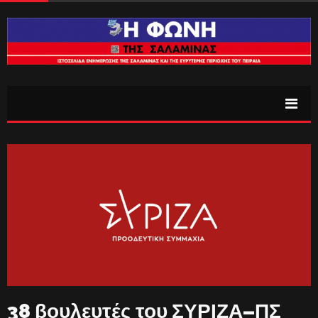
38 βουλευτές του ΣΥΡΙΖΑ–ΠΣ