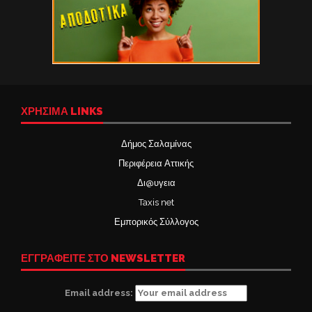
ΧΡΉΣΙΜΑ LINKS
Δήμος Σαλαμίνας
Περιφέρεια Αττικής
Δι@υγεια
Taxis net
Εμπορικός Σύλλογος
ΕΓΓΡΑΦΕΙΤΕ ΣΤΟ NEWSLETTER
Email address: