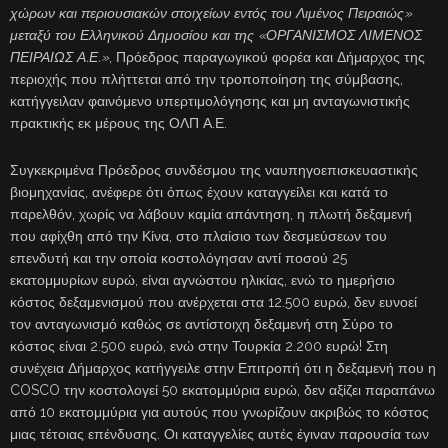
χώρων και περιουσιακών στοιχείων εντός του Λιμένος Πειραιώς»
μεταξύ του Ελληνικού Δημοσίου και της «ΟΡΓΑΝΙΣΜΟΣ ΛΙΜΕΝΟΣ
ΠΕΙΡΑΙΩΣ Α.Ε.»
, Πρόεδρος παραγωγικού φορέα και Δήμαρχος της
περιοχής που πλήττεται από την τροποποίηση της σύμβασης,
κατήγγειλαν φαινόμενο υπερτιμολόγησης και μη ανταγωνιστικής
πρακτικής εκ μέρους της ΟΛΠ Α.Ε.
Συγκεκριμένα Πρόεδρος συνδέσμου της ναυπηγοεπισκευαστικής
βιομηχανίας, ανέφερε ότι όπως έχουν καταγγείλει και κατά το
παρελθόν, χωρίς να λάβουν καμία απάντηση, η πλωτή δεξαμενή
που αφίχθη από την Κίνα, στο πλαίσιο των δεσμεύσεων του
επενδυτή και την οποία κοστολόγησαν αντί ποσού 25
εκατομμυρίων ευρώ, είναι αγνώστου ηλικίας, ενώ το ημερήσιο
κόστος δεξαμενισμού που ανέρχεται στα 12.500 ευρώ, δεν ευνοεί
τον ανταγωνισμό καθώς σε αντίστοιχη δεξαμενή στη Σύρο το
κόστος είναι 2.500 ευρώ, ενώ στην Τουρκία 2.200 ευρώ! Στη
συνέχεια Δήμαρχος κατήγγειλε στην Επιτροπή ότι η δεξαμενή που η
COSCO την κοστολογεί 50 εκατομμύρια ευρώ, δεν αξίζει παραπάνω
από 10 εκατομμύρια για αυτούς που γνωρίζουν ακριβώς το κόστος
μιας τέτοιας επένδυσης. Οι καταγγελίες αυτές έγιναν παρουσία των