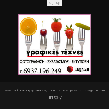
Copyright © Η Φωνή της Σαλαμίνας - Design & Development: artbaze graphic arts