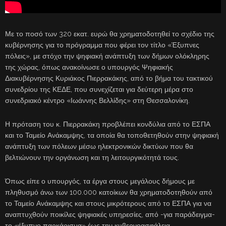
Με το ποσό των 320 εκατ. ευρώ θα χρηματοδοτηθεί το σχέδιο της
κυβέρνησης για το πρόγραμμα που φέρει τον τίτλο «Έξυπνες
πόλεις», με στόχο την ψηφιακή ανάπτυξη των δήμων ολόκληρης
της χώρας, όπως ανακοίνωσε ο υπουργός Ψηφιακής
Διακυβέρνησης Κυριάκος Πιερρακάκης, από το βήμα του τακτικού
συνεδρίου της ΚΕΔΕ, που συνεχίζεται για δεύτερη μέρα στο
συνεδριακό κέντρο «Ιωάννης Βελλίδης» στη Θεσσαλονίκη.
Η πρόταση του κ. Πιερρακάκη προβλέπει κονδύλια από το ΕΣΠΑ
και το Ταμείο Ανάκαμψης, τα οποία θα τοποθετηθούν στην ψηφιακή
ανάπτυξη των πόλεων μέσω ηλεκτρονικών δικτύων που θα
βελτιώνουν την οργάνωση και τη λειτουργικότητά τους.
Όπως είπε ο υπουργός, τα έργα στους μεγάλους δήμους με
πληθυσμό άνω των 100.000 κατοίκων θα χρηματοδοτηθούν από
το Ταμείο Ανάκαμψης και στους μικρότερους από το ΕΣΠΑ για να
αναπτυχθούν ποικίλες ψηφιακές υπηρεσίες, από -για παράδειγμα-
το «έξυπνο παρκάρισμα» έως την κυβερνοασφάλεια.