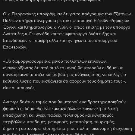
Ο κ. Πιερρακάκης υπογράμμισε ότι για το πρόγραμμα των Εξυπνων
Πόλεων υπήρξε συνεργασία με τον υφυπουργό Ειδικών Ψηφιακών
Έργων και Κτηματολογίου κ. Λιβάνιο, όπως επίσης με τον υπουργό
Ανάπτυξης κ. Γεωργιάδη και τον υφυπουργό Ανάπτυξης και
Επενδύσεων κ. Τσακίρη αλλά και την ηγεσία του υπουργείου
Εσωτερικών.
«Θα διαμορφώσουμε ένα μενού πολλαπλών επιλογών,
αναγνωρίζοντας ότι από αυτό το μενού θα μπορούν οι δήμοι με
συγκεκριμένο μπάτζετ και με βάση τις ανάγκες τους, να επιλέγει ο
καθένας λύσεις που αισθάνεται ότι αφορούν τους δημότες τους»,
είπε ο υπουργός.
Ανέφερε δε ότι οι τομείς που θα μπορούν να δραστηριοποιηθούν
ψηφιακά οι δήμοι θα είναι -μεταξύ άλλων- κοινωνική πολιτική,
απασχόληση και υγεία, παιδεία, πολιτισμός και αθλητισμός,
περιβάλλον, υποδομές, μεταφορές, μεταποίηση, τουρισμός,
δημοτική αστυνομία, εξυπηρέτηση του πολίτη, οικονομική διαχείριση
των δήμων, διοικητική λειτουργία των δήμων κ.ά.