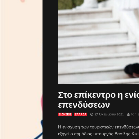
Στο επίκεντρο η εν
επενδύσεων
17 Οκτωβρίου 2021
foni
ΕΙΔΗΣΕΙΣ
ΕΛΛΑΔΑ
Η ενίσχυση των τουριστικών επενδύσεων
εξηγεί ο αρμόδιος υπουργός Βασίλης Κικ