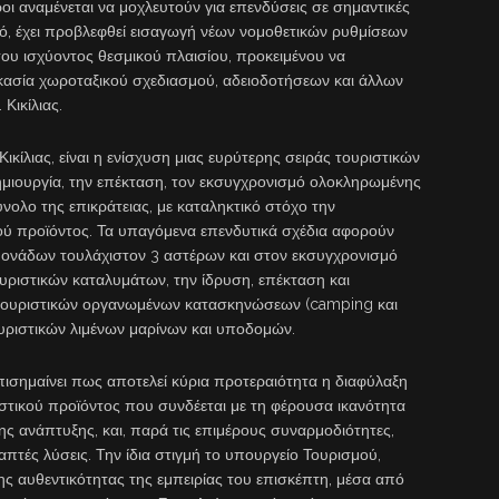
ροι αναμένεται να μοχλευτούν για επενδύσεις σε σημαντικές
τό, έχει προβλεφθεί εισαγωγή νέων νομοθετικών ρυθμίσεων
του ισχύοντος θεσμικού πλαισίου, προκειμένου να
ικασία χωροταξικού σχεδιασμού, αδειοδοτήσεων και άλλων
Κικίλιας.
Κικίλιας, είναι η ενίσχυση μιας ευρύτερης σειράς τουριστικών
ιουργία, την επέκταση, τον εκσυγχρονισμό ολοκληρωμένης
ολο της επικράτειας, με καταληκτικό στόχο την
ού προϊόντος. Τα υπαγόμενα επενδυτικά σχέδια αφορούν
μονάδων τουλάχιστον 3 αστέρων και στον εκσυγχρονισμό
υριστικών καταλυμάτων, την ίδρυση, επέκταση και
τουριστικών οργανωμένων κατασκηνώσεων (camping και
υριστικών λιμένων μαρίνων και υποδομών.
ισημαίνει πως αποτελεί κύρια προτεραιότητα η διαφύλαξη
τικού προϊόντος που συνδέεται με τη φέρουσα ικανότητα
ς ανάπτυξης, και, παρά τις επιμέρους συναρμοδιότητες,
απτές λύσεις. Την ίδια στιγμή το υπουργείο Τουρισμού,
ς αυθεντικότητας της εμπειρίας του επισκέπτη, μέσα από