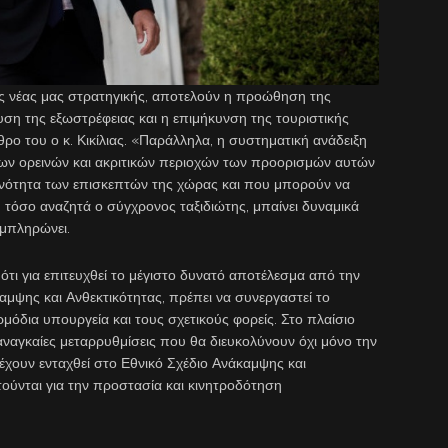
ης νέας μας στρατηγικής, αποτελούν η προώθηση της
υση της εξωστρέφειας και η επιμήκυνση της τουριστικής
ρο του ο κ. Κικίλιας. «Παράλληλα, η συστηματική ανάδειξη
των ορεινών και ακριτικών περιοχών των προορισμών αυτών
ινότητα των επισκεπτών της χώρας και που μπορούν να
 τόσο αναζητά ο σύγχρονος ταξιδιώτης, μπαίνει δυναμικά
μπληρώνει.
ότι για επιτευχθεί το μέγιστο δυνατό αποτέλεσμα από την
μψης και Ανθεκτικότητας, πρέπει να συνεργαστεί το
μόδια υπουργεία και τους σχετικούς φορείς. Στο πλαίσιο
αναγκαίες μεταρρυθμίσεις που θα διευκολύνουν όχι μόνο την
ουν ενταχθεί στο Εθνικό Σχέδιο Ανάκαμψης και
τούνται για την προστασία και κινητροδότηση