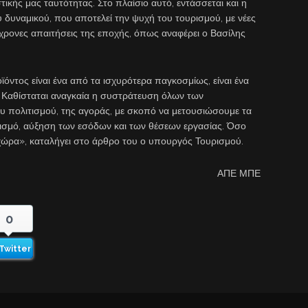
τικής μας ταυτότητας. Στο πλαίσιο αυτό, εντάσσεται και η
 δυναμικού, που αποτελεί την ψυχή του τουρισμού, με νέες
γχρονες απαιτήσεις της εποχής, όπως αναφέρει ο Βασίλης
ϊόντος είναι ένα από τα ισχυρότερα παγκοσμίως, είναι ένα
. Καθίσταται αναγκαία η συστράτευση όλων των
υ πολιτισμού, της αγοράς, με σκοπό να μετουσιώσουμε τα
ρισμό, αύξηση των εσόδων και των θέσεων εργασίας. Όσο
χώρα», καταλήγει στο άρθρο του ο υπουργός Τουρισμού.
ΑΠΕ ΜΠΕ
0
Twitter