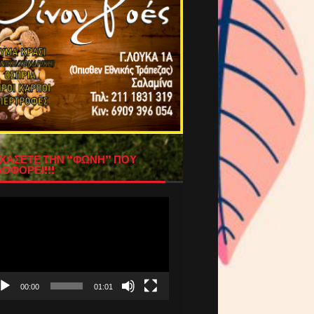
ΧΑΣΕΤΕ ΤΗΝ “ΦΩΝΗ” ΠΟΥ
ΟΦΟΡΕΙ!!!
όγραμμα
απαραγωγής
τεο
00:00
01:01