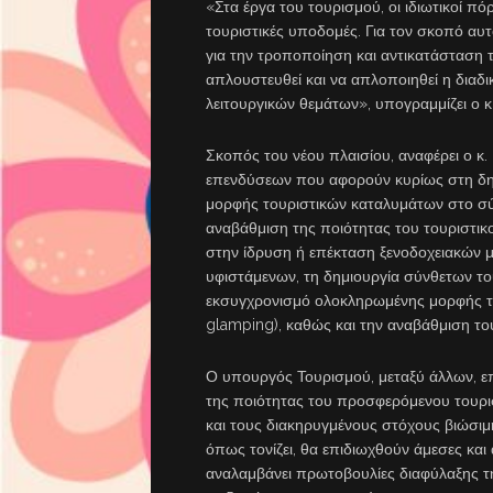
«Στα έργα του τουρισμού, οι ιδιωτικοί πό
τουριστικές υποδομές. Για τον σκοπό αυ
για την τροποποίηση και αντικατάσταση 
απλουστευθεί και να απλοποιηθεί η διαδ
λειτουργικών θεμάτων», υπογραμμίζει ο κ. 
Σκοπός του νέου πλαισίου, αναφέρει ο κ. 
επενδύσεων που αφορούν κυρίως στη δημ
μορφής τουριστικών καταλυμάτων στο σύν
αναβάθμιση της ποιότητας του τουριστικ
στην ίδρυση ή επέκταση ξενοδοχειακών 
υφιστάμενων, τη δημιουργία σύνθετων το
εκσυγχρονισμό ολοκληρωμένης μορφής 
glamping), καθώς και την αναβάθμιση το
Ο υπουργός Τουρισμού, μεταξύ άλλων, επ
της ποιότητας του προσφερόμενου τουρισ
και τους διακηρυγμένους στόχους βιώσιμη
όπως τονίζει, θα επιδιωχθούν άμεσες και 
αναλαμβάνει πρωτοβουλίες διαφύλαξης τη