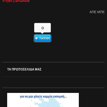
v=fjBFZaAQAuo
).
ΑΠΕ ΜΠΕ
0
Twitter
ΤΑ ΠΡΩΤΟΣΕΛΙΔΑ ΜΑΣ