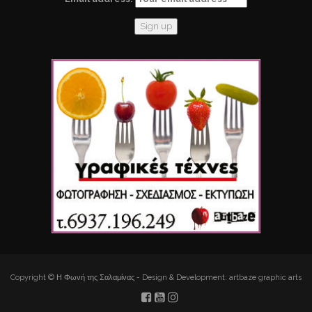
Copyright © Η Φωνή της Σαλαμίνας - Design & Development: artbaze graphic arts