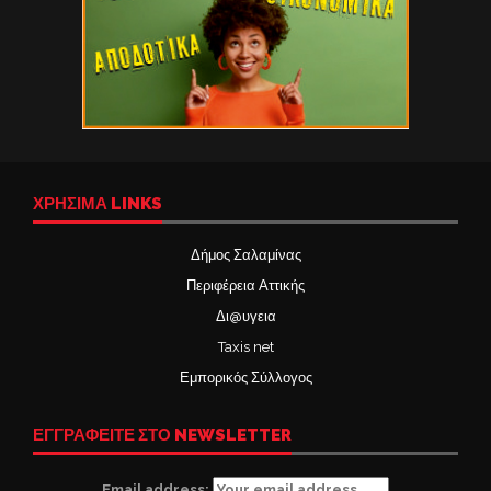
ΧΡΉΣΙΜΑ LINKS
Δήμος Σαλαμίνας
Περιφέρεια Αττικής
Δι@υγεια
Taxis net
Εμπορικός Σύλλογος
ΕΓΓΡΑΦΕΙΤΕ ΣΤΟ NEWSLETTER
Email address: