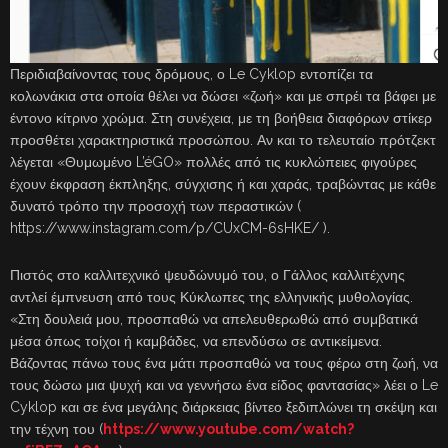
Περιδιαβαίνοντας τους δρόμους, ο Le Cyklop εντοπίζει τα
κολωνάκια στα οποία θέλει να δώσει «ζωή» και με σπρέι τα βάφει με
έντονο κίτρινο χρώμα. Στη συνέχεια, με τη βοήθεια διαφόρων στίκερ
προσθέτει χαρακτηριστικά προσώπου. Αν και το τελευταίο πρότζεκτ
λέγεται «Θυμωμένο L’éGO» πολλές από τις κυκλώπειες φιγούρες
έχουν έκφραση έκπληξης, σύγχισης ή και χαράς, τραβώντας με κάθε
δυνατό τρόπο την προσοχή των περαστικών (
https://www.instagram.com/p/CUxCM-6sHKE/ ).
Πιστός στο καλλιτεχνικό ψευδώνυμό του, ο Γάλλος καλλιτέχνης
αντλεί έμπνευση από τους Κύκλωπες της ελληνικής μυθολογίας.
«Στη δουλειά μου, προσπαθώ να απελευθερωθώ από συμβατικά
μέσα όπως τοίχοι ή καμβάδες, να επενδύσω σε αντικείμενα.
Βάζοντας πάνω τους ένα μάτι προσπαθώ να τους φέρω στη ζωή, να
τους δώσω μια ψυχή και να γεννήσω ένα είδος φαντασίας» λέει ο Le
Cyklop και σε ένα μεγάλης διάρκειας βίντεο ξεδιπλώνει τη σκέψη και
την τέχνη του (
https://www.youtube.com/watch?