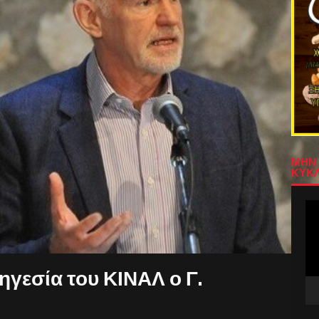
ΜΗΝ 
ΚΥΚΛ
Πρ
Αν
Βίν
ηγεσία του ΚΙΝΑΛ ο Γ.