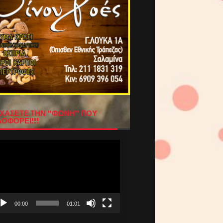
ΧΑΣΕΤΕ ΤΗΝ “ΦΩΝΗ” ΠΟΥ
ΟΦΟΡΕΙ!!!
όγραμμα
απαραγωγής
τεο
00:00
01:01