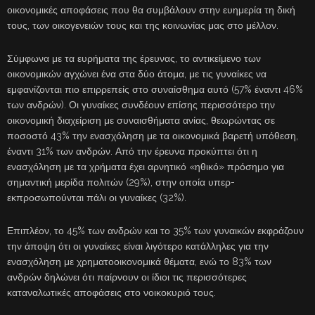
οικονομικές αποφάσεις που θα συμβάλουν στην ευημερία τη δική
τους, των οικογενειών τους και της κοινωνίας μας στο μέλλον.
Σύμφωνα με τα ευρήματα της έρευνας, το αντικείμενο των
οικονομικών αγχώνει ένα στα δύο άτομα, με τις γυναίκες να
εμφανίζονται πιο επιρρεπείς στο συναίσθημα αυτό (57% έναντι 46%
των ανδρών). Οι γυναίκες συνδέουν επίσης περισσότερο την
οικονομική διαχείριση με συναισθήματα ανίας, θεωρώντας σε
ποσοστό 43% την ενασχόληση με τα οικονομικά βαρετή υπόθεση,
έναντι 31% των ανδρών. Από την έρευνα προκύπτει ότι η
ενασχόληση με τα χρήματα έχει αρνητικό «ηθικό» πρόσημο για
σημαντική μερίδα πολιτών (29%), στην οποία υπερ-
εκπροσωπούνται πάλι οι γυναίκες (32%).
Επιπλέον, το 45% των ανδρών και το 35% των γυναικών εκφράζουν
την άποψη ότι οι γυναίκες είναι λιγότερο κατάλληλες για την
ενασχόληση με χρηματοοικονομικά θέματα, ενώ το 83% των
ανδρών δηλώνει ότι παίρνουν οι ίδιοι τις περισσότερες
καταναλωτικές αποφάσεις στο νοικοκυριό τους.