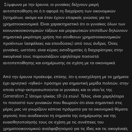
Σύμφωνα με την έρευνα, οι γυναίκες δείχνουν μικρή
αυτοπεποίθηση σε ό,τι αφορά τη διαχείριση των οικονομικών
ζητημάτων, ακόμα και όταν έχουν επαρκείς γνώσεις για τα
χρηματοοικονομικά. Είναι χαρακτηριστικό ότι οι γυναίκες όλων των
κοινωνικοοικονομικών τάξεων και μορφωτικών επιπέδων δηλώνουν
σημαντικά μικρότερη χρήση πιο σύνθετων χρηματοοικονομικών
προϊόντων (ασφάλειες και επενδύσεις) από τους άνδρες. Όσες
γυναίκες, ωστόσο, είναι κύριες εισοδηματίες ή διαχειρίστριες στην
οικογένειά τους παρουσιάζουν υψηλότερα ποσοστά
αυτοπεποίθησης και ενημέρωσης σε σχέση με τα οικονομικά.
Από την έρευνα προέκυψε, επίσης, ότι η ενασχόληση με τα χρήματα
έχει αρνητικό «ηθικό» πρόσημο για σημαντική μερίδα πολιτών, στην
οποία υπερ-εκπροσωπούνται οι γυναίκες και οι νέοι/ες της
Generation Z (άτομα ηλικίας 18-24 ετών). Τέλος, είναι χαμηλότερο
το ποσοστό των γυναικών που θεωρούν ότι είναι σημαντικό στις
μέρες μας να γνωρίζουν κάποια πράγματα για τα οικονομικά θέματα,
γεγονός που αναδεικνύει τη σημασία της ενημέρωσης και της
ευαισθητοποίησής τους σε σχέση με τις συνέπειες του
χρηματοοικονομικού αναλφαβητισμού για τις ίδιες και τις οικογένειές