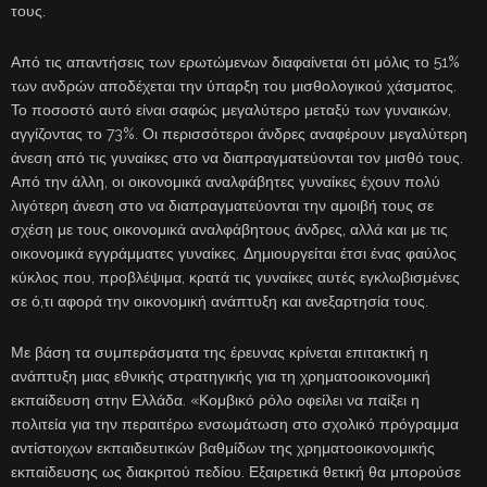
τους.
Από τις απαντήσεις των ερωτώμενων διαφαίνεται ότι μόλις το 51%
των ανδρών αποδέχεται την ύπαρξη του μισθολογικού χάσματος.
Το ποσοστό αυτό είναι σαφώς μεγαλύτερο μεταξύ των γυναικών,
αγγίζοντας το 73%. Οι περισσότεροι άνδρες αναφέρουν μεγαλύτερη
άνεση από τις γυναίκες στο να διαπραγματεύονται τον μισθό τους.
Από την άλλη, οι οικονομικά αναλφάβητες γυναίκες έχουν πολύ
λιγότερη άνεση στο να διαπραγματεύονται την αμοιβή τους σε
σχέση με τους οικονομικά αναλφάβητους άνδρες, αλλά και με τις
οικονομικά εγγράμματες γυναίκες. Δημιουργείται έτσι ένας φαύλος
κύκλος που, προβλέψιμα, κρατά τις γυναίκες αυτές εγκλωβισμένες
σε ό,τι αφορά την οικονομική ανάπτυξη και ανεξαρτησία τους.
Με βάση τα συμπεράσματα της έρευνας κρίνεται επιτακτική η
ανάπτυξη μιας εθνικής στρατηγικής για τη χρηματοοικονομική
εκπαίδευση στην Ελλάδα. «Κομβικό ρόλο οφείλει να παίξει η
πολιτεία για την περαιτέρω ενσωμάτωση στο σχολικό πρόγραμμα
αντίστοιχων εκπαιδευτικών βαθμίδων της χρηματοοικονομικής
εκπαίδευσης ως διακριτού πεδίου. Εξαιρετικά θετική θα μπορούσε