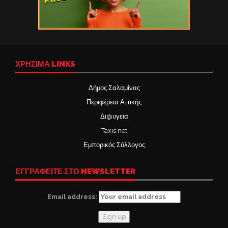
ΧΡΉΣΙΜΑ LINKS
Δήμος Σαλαμίνας
Περιφέρεια Αττικής
Δι@υγεια
Taxis net
Εμπορικός Σύλλογος
ΕΓΓΡΑΦΕΙΤΕ ΣΤΟ NEWSLETTER
Email address: