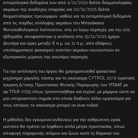
εντομολογικά δεδομένα των από 4/11/2021 δελτίο δειγματοληψίας
ακμαίων της αναδόχου εταιρείας και 02/11/2021 δελτίο
δειγματοληψίας προνυμφών, καθώς και τα εντομολογικά δεδομένα
από τις παγίδες σύλληψης ακμαίων του Μπενάκειου
Φυτοπαθολογικού Ινστιτούτου, στις εν λόγω περιοχές για την 42η
εβδομάδα, αποφασίστηκε η εκτέλεση στις 15/11/2021 ημέρα
Δευτέρα και ώρες μεταξύ 8 π.μ. ως 11 π.μ., από εδάφους
υπολειμματικού ψεκασμού εναντίον ακμαίων κουνουπιών σε
εξωτερικούς χώρους της ανωτέρω περιοχής.
Για την εκπόνηση του έργου θα χρησιμοποιηθεί ψεκαστικό
μηχάνημα χαμηλής πίεσης και το σκεύασμα CYTROL 10/4 (οριστική
έγκριση Δ/νσης Προστασίας Φυτικής Παραγωγής του ΥΠΑΑΤ με
αρ.ΤΠ18-0295 όπως τροποποιήθηκε και ισχύει), με μέριμνα ώστε να
μην επηρεαστούν σημεία στα οποία διαβιούν άλλοι οργανισμοί για
τους οποίους το σκεύασμα μπορεί να είναι τοξικό.
Η μέθοδος δεν εγκυμονεί κινδύνους για την ανθρώπινη υγεία,
ωστόσο θα πρέπει να ληφθούν απλά μέτρα προστασίας, όπως
αποφυγή παραμονής ατόμων και ζώων κατά τη διάρκεια του