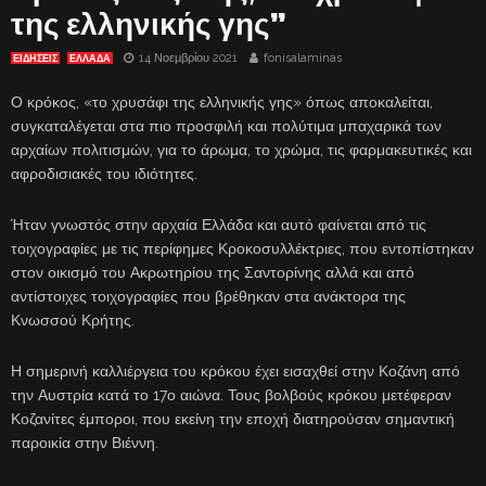
της ελληνικής γης”
14 Νοεμβρίου 2021
fonisalaminas
ΕΙΔΗΣΕΙΣ
ΕΛΛΑΔΑ
Ο κρόκος, «το χρυσάφι της ελληνικής γης» όπως αποκαλείται,
συγκαταλέγεται στα πιο προσφιλή και πολύτιμα μπαχαρικά των
αρχαίων πολιτισμών, για το άρωμα, το χρώμα, τις φαρμακευτικές και
αφροδισιακές του ιδιότητες.
Ήταν γνωστός στην αρχαία Ελλάδα και αυτό φαίνεται από τις
τοιχογραφίες με τις περίφημες Κροκοσυλλέκτριες, που εντοπίστηκαν
στον οικισμό του Ακρωτηρίου της Σαντορίνης αλλά και από
αντίστοιχες τοιχογραφίες που βρέθηκαν στα ανάκτορα της
Κνωσσού Κρήτης.
Η σημερινή καλλιέργεια του κρόκου έχει εισαχθεί στην Κοζάνη από
την Αυστρία κατά το 17ο αιώνα. Τους βολβούς κρόκου μετέφεραν
Κοζανίτες έμποροι, που εκείνη την εποχή διατηρούσαν σημαντική
παροικία στην Βιέννη.