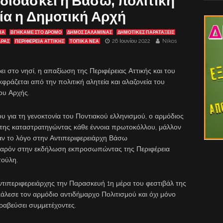
 διδάσκει η Βάσω, πολιτική
εία η Δημοτική Αρχή
ΙΑ
ΒΓΉΚΑΜΕ ΣΤΟ ΔΡΌΜΟ
ΔΗΜΟΣ ΣΑΛΑΜΙΝΑΣ
ΔΗΜΟΤΙΚΕΣ ΠΑΡΑΤΑΞΕΙΣ
26 Ιουνίου 2022
Nikos
ΑΡΑΣ
ΠΕΡΙΦΕΡΕΙΑ ΑΤΤΙΚΗΣ
ΤΟΠΙΚΑ ΝΕΑ
ι στο νησί, η απαξίωση της Περιφέρειας Αττικής και του
ράζεται από την πολιτική αλητεία και αλαζονεία του
ου Αρχής.
υ για τη γενοκτονία του Ποντιακού ελληνισμού, ο αρμόδιος
έτης καταστρατηγώντας κάθε έννοια πρωτοκόλλου, μάλλον
αν το λόγο στην Αντιπεριφερειάρχη Βάσω
ρόν στην εκδήλωση εκπροσωπώντας της Περιφέρεια
τούλη.
ντιπεριφερειάρχης την Παρασκευή 1η μέρα του φεστιβάλ της
άλεσε τον αρμόδιο αντιδήμαρχο Πολιτισμού και όχι μόνο
αβεύσει συμμετέχοντες.