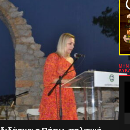
ΜΗΝ 
ΚΥΚΛ
Πρ
Αν
Βίν