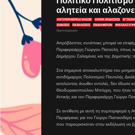
Πολιτικό Πολιτισμό
αλητεία και αλαζον
ΑΝΤΙΠΕΡΙΦΈΡΕΙΑ ΝΉΣΩΝ
ΑΡΘΡΑ (ΕΙΔΗΣΕΙΣ)
Β' ΠΕΙΡΑ
ΕΙΔΗΣΕΙΣ
ΕΚΔΗΛΏΣΕΙΣ
ΕΝΔΙΑΦΈΡΟΝ
ΝΙΚΟΛΑΣ Ο Ψ
Giannopoulos
Απρόβλεπτες συνέπειες μπορεί να επιφέρε
Περιφερειάρχη Γιώργου Πατούλη, όπως εκφ
Δημάρχου Σαλαμίνας και της Δημοτικής τ
Στα σημερινά αποκαλυπτήρια του μνημείο
αντιδήμαρχος Πολιτισμού Παντελής Διολ
εκτελώντας άνωθεν εντολές, δεν έδωσε κ
Θεοδωρακοπούλου Μπόγρη, που ήταν πα
Αττικής και τον Περιφερειάρχη Γιώργο Πα
Σε αντίθεση με αυτή τη συμπεριφορά η Α
Περιφέρειας για τον Γιώργο Παπασιδέρη κ
που παρευρισκόταν στην εκδήλωση να βρ