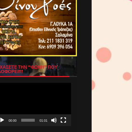
ΧΑΣΕΤΕ ΤΗΝ “ΦΩΝΗ” ΠΟΥ
ΟΦΟΡΕΙ!!!
όγραμμα
απαραγωγής
τεο
00:00
01:01