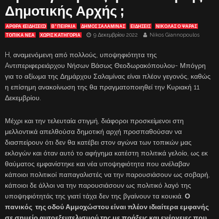
Δημοτικής Αρχής ;
ΑΡΘΡΑ (ΕΙΔΗΣΕΙΣ)
Β' ΠΕΙΡΑΙΑ
ΔΗΜΟΣ ΣΑΛΑΜΙΝΑΣ
ΕΙΔΗΣΕΙΣ
ΝΙΚΟΛΑΣ Ο ΨΑΡΑΣ
9 Δεκεμβρίου 2022
Nikos Giannopoulos
ΤΟΠΙΚΑ ΝΕΑ
ΧΩΡΊΣ ΚΑΤΗΓΟΡΊΑ
H, αναμενόμενη από πολλούς, υποψηφιότητα της
Aντιπεριφερειάρχου Νήσων Βάσως Θεοδωρακόπουλου- Μπόγρη
για το αξίωμα της Δημάρχου Σαλαμίνας είναι πλέον γεγονός, καθώς
η επίσημη ανακοίνωση της θα πραγματοποιηθεί την Κυριακή 11
Δεκεμβρίου.
Μέχρι και την τελευταία στιγμή, διάφοροι προσκείμενοι στη
μελλοντικά απελθούσα δημοτική αρχή προσπαθούσαν να
διασπείρουν ότι δεν θα κατέβει στον αγώνα των τοπικών μας
εκλογών και όταν αυτό το αφήγημα κατέστη πολιτικά γελοίο, ως εκ
θαύματος εμφανίστηκε και νέα υποψηφιότητα που ανέλαβαν
κάποιοι πολιτικοί παπαγαλιστές να την παρουσιάσουν ως σοβαρή,
κάποιοι δε άλλοι να την παρουσιάσουν ως πολιτικό λαγό της
υποψηφιότητάς της γιατί τάχα δεν της βγαίνουν τα κουκιά.
Ο
πανικός της οδού Αμμοχώστου είναι πλέον ιδιαίτερα εμφανής
σε σημείο αυτοεξευτελισμού της με πράξεις και ενέργειες που