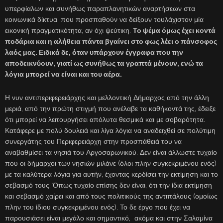
υπερφίαλων και συνήθως παραπλανητικών αναρτήσεων στα
κοινωνικά δίκτυα, που προσπαθούν να δείξουν τουλάχιστον μία
εικονική πραγματικότητα, αν όχι ψεύτικη.
Το ψέμα όμως έχει κοντά
ποδάρια και η αλήθεια πάντα βγαίνει στο φως λέει ο πάνσοφος
λαός μας. Ειδικά δε, όταν υπάρχουν έγγραφα που την
αποδεικνύουν, γιατί ως συνήθως τα γραπτά μένουν, ενώ τα
λόγια μπορεί να είναι και του αέρα.
Η νυν αντιπεριφερειάρχης και μελλοντική Δήμαρχος από την άλλη
μεριά, από την πρώτη στιγμή που ανέλαβε τα καθήκοντά της, έδειξε
ότι μπορεί να λειτουργήσει απόλυτα θεσμικά και με σοβαρότητα.
Κατάφερε με πολύ δουλειά και λίγα λόγια να αναδειχθεί σε πολύτιμη
συνεργάτης του Περιφερειάρχη στην προσπάθειά του να
αναβαθμίσει τα νησιά του Αργοσαρωνικού. Δεν είναι άλλωστε τυχαίο
που οι δήμαρχοι των νησιών μιλάνε (όλοι πλην συγκεκριμένου ενός)
με τα καλύτερα λόγια για αυτήν, έχοντας κερδίσει την εκτίμηση και το
σεβασμό τους. Όπως τυχαίο επίσης δεν είναι, ότι την ίδια εκτίμηση
και σεβασμό χαίρει και από τους πολιτικούς της αντιπάλους (ομοίως
πλην του ίδιου συγκεκριμένου ενός). Το δε έργο που έχει να
παρουσιάσει είναι μεγάλο και σημαντικό, ακόμα και στην Σαλαμίνα