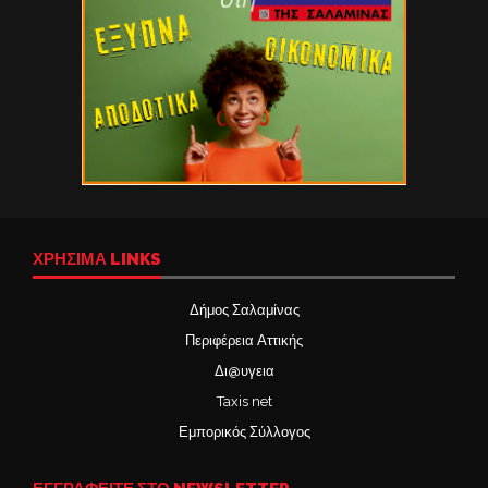
ΧΡΉΣΙΜΑ LINKS
Δήμος Σαλαμίνας
Περιφέρεια Αττικής
Δι@υγεια
Taxis net
Εμπορικός Σύλλογος