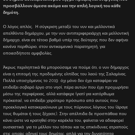
προσβάλλουν άμεσα ακόμα και την απλή λογική του κάθε
δημότη.
Ο λόγος απλός. Η σύγκριση μεταξύ του νυν και μελλοντικά
απελθόντα δημάρχου, με την νυν αντιπεριφερειάρχη και μελλοντική
δήμαρχο, είναι σε τέτοιο βαθμό υπέρ της δεύτερης που δεν αφήνει
κανένα περιθώριο, στον αντικειμενικό παρατηρητή, για
οποιεσδήποτε αμφιβολίες.
Άκρως περιληπτικά θα μπορούσαμε να πούμε ότι, ο νυν δήμαρχος
είναι η επιτομή της προδομένης ελπίδας του λαού της Σαλαμίνας.
Πολλά υποσχόμενος το 2019 όχι μόνο δεν έχει καταφέρει να
επιδείξει σοβαρό έργο στο νησί, πέρα αυτών που έχει προχωρήσει
μέσω της περιφέρειας, αλλά κατάφερε (γιατί για κατόρθωμα
πρόκειται), να επιδείξει χειρότερο πρόσωπο από αυτούς που
προεκλογικά κατακεραύνωνε με τους πύρινους λόγους του (άραγε
τους θυμάται ή τους ξέχασε;). Στην απέλπιδα δε προσπάθεια που
κάνει ώστε να κρατηθεί στην καρέκλα του, φαίνεται να αδιαφορεί
ουσιαστικά για το μέλλον του τόπου και τις επικίνδυνες ατραπούς
στις οποίες οδηγεί τους δημότες, απλά για την δυνατότητα