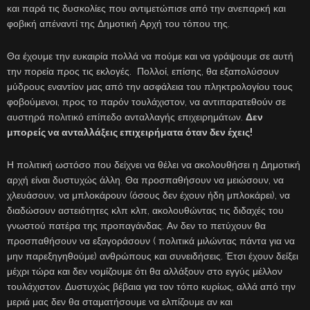
και παρά τις δυσκολίες που αντιμετώπισε από την ανεπαρκή και
φοβική απέναντί της Δημοτική Αρχή του τόπου της.
Θα έχουμε την ευκαιρία πολλά να πούμε και να γράψουμε σε αυτή
την πορεία προς τις εκλογές. Πολλοί, επίσης, θα εξαπολύσουν
μύδρους εναντίον μας από την ασφάλεια του πληκτρολογίου τους
φοβούμενοι, προς το παρόν τουλάχιστον, να αντιπαρατεθούν σε
αυστηρά πολιτικό επίπεδο ανταλλαγής επιχειρημάτων.
Δεν
μπορείς να ανταλλάξεις επιχειρήματα όταν δεν έχεις!
Η πολιτική ωστόσο που δείχνει να θέλει να ακολουθήσει η Δημοτική
αρχή είναι δυστυχώς άλλη. Θα προσπαθήσουν να μειώσουν, να
χλευάσουν, να μπλοκάρουν (όσους δεν έχουν ήδη μπλοκάρει), να
διαδώσουν αστειότητες κλπ κλπ, ακολουθώντας τις διδαχές του
γνωστού πατέρα της προπαγάνδας. Αν δεν το πετύχουν θα
προσπαθήσουν να εξαγοράσουν ( πολιτικά μιλώντας πάντα για να
μην παρεξηγηθούμε) ανθρώπους και συνειδήσεις. Έτσι έχουν δείξει
μέχρι τώρα και δεν νομίζουμε ότι θα αλλάξουν στο εγγύς μέλλον
τουλάχιστον. Δυστυχώς βέβαια για τον τόπο κυρίως, αλλά από την
μεριά μας δεν θα σταματήσουμε να ελπίζουμε αν και