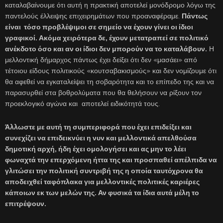
καταλαβαίνουμε ότι αυτή η πρακτική αποτελεί μονόδρομο λόγω της
παντελούς έλλειψης επιχειρημάτων που προαναφέραμε.
Πάντως
είναι τόσο προβλέψιμοι σε σημείο να έχουν γίνει οι ίδιοι
γραφικοί. Ακόμα χειρότερα δε, έχουν μετατραπεί σε πολιτικό
ανέκδοτο όσο και αν οι ίδιοι δεν μπορούν να το καταλάβουν.
Η
μελλοντική δήμαρχος πάντως έχει δείξει ότι δεν «μασάει» από
τέτοιου είδους πολιτικούς «κουτσαβακισμούς» και δεν νομίζουμε ότι
θα αφεθεί να εγκαταλείψει τη σοβαρότητα και το επίπεδο της και να
παρασυρθεί στα βοθρολύματα που θα θελήσουν να ρίξουν τον
προεκλογικό αγώνα και αποτελεί ειδικότητά τους.
Άλλωστε με αυτή τη συμπεριφορά που έχει επιδείξει και
συνεχίζει να επιδεικνύει η νυν και μελλοντικά απελθούσα
δημοτική αρχή, ήδη έχει ομολογήσει και ας μην το λέει
φωναχτά την επερχόμενη ήττα της και προσπαθεί απέλπιδα να
γλιτώσει την πολιτική συντριβή της η οποία ταυτόχρονα θα
αποδειχθεί ταφόπλακα για μελλοντικές πολιτικές καριέρες
κάποιων εκ των μελών της. Αν φυσικά τα ίδια αυτά μέλη το
επιτρέψουν.