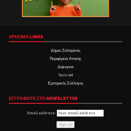
ΧΡΉΣΙΜΑ LINKS
Δήμος Σαλαμίνας
Περιφέρεια Αττικής
Δι@υγεια
Taxis net
Εμπορικός Σύλλογος
ΕΓΓΡΑΦΕΙΤΕ ΣΤΟ NEWSLETTER
Email address: