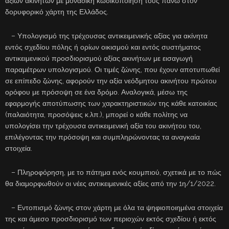
αξιών ακινήτων με μοναδική κωδικοποίησή τους πάνω στον
δορυφορικό χάρτη της Ελλάδος.
– Υπολογισμό της τρέχουσας αντικειμενικής αξίας για ακίνητα
εντός σχεδίου πόλης ή ορίων οικισμού και εντός συστήματος
αντικειμενικού προσδιορισμού αξίας ακινήτων με εισαγωγή
παραμέτρων υπολογισμού. Οι τιμές ζώνης, που έχουν αποτυπωθεί
σε επίπεδο ζώνης, αφορούν την αξία νεόδμητου ακινήτου πρώτου
ορόφου με πρόσοψη σε ένα δρόμο. Αναλογικά, μέσω της
εφαρμογής αποτύπωσης των χαρακτηριστικών της κάθε κατοικίας
(παλαιότητα, προσόψεις κ.λπ.), μπορεί ο κάθε πολίτης να
υπολογίσει την τρέχουσα αντικειμενική αξία του ακινήτου του,
επιλέγοντας την πρόσοψη και συμπληρώνοντας τα αναγκαία
στοιχεία.
– Πληροφόρηση, με το πάτημα ενός κουμπιού, σχετικά με το πώς
θα διαμορφωθούν οι νέες αντικειμενικές αξίες από την 1η/1/2022.
– Εντοπισμό ζώνης στον χάρτη με όλα τα ψηφιοποιημένα στοιχεία
της και άμεσο προσδιορισμό των περιοχών εκτός σχεδίου ή εκτός