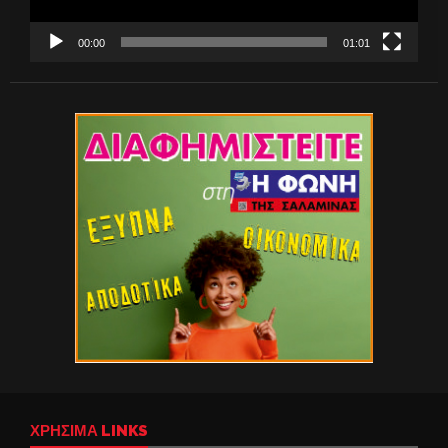
00:00
01:01
ΧΡΉΣΙΜΑ LINKS