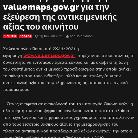
valuemaps.gov.gr για την
εξεύρεση της αντικειμενικής
αξίας του ακινήτου
29 Ιουνίου 2021
fonisalaminas
ΕΙΔΗΣΕΙΣ
ΕΛΛΑΔΑ
Σε λειτουργία τίθεται από 28/6/2021 η
εφαρμογή
www.valuemaps.gov.gr
, παρέχοντας στους πολίτες τη
δυνατότητα να εντοπίζουν άμεσα, εύκολα και με ακρίβεια τη ζώνη
του συστήματος αντικειμενικού προσδιορισμού στην οποία ανήκει
το ακίνητο που τους ενδιαφέρει, αλλά και να υπολογίζουν την
αντικειμενική αξία του, συμπληρώνοντας τις απαραίτητες σχετικές
παραμέτρους.
Όπως αναφέρει σε ανακοίνωσή του το υπουργείο Οικονομικών, η
υλοποίηση του νέου ψηφιακού εργαλείου εντάσσεται στο πλαίσιο
του τεχνολογικού και ψηφιακού εκσυγχρονισμού, που αποτελεί έναν
από τους τέσσερις βασικούς άξονες της μεταρρύθμισης του
πλαισίου αντικειμενικού προσδιορισμού αξιών ακινήτων, την οποία
προωθεί η κυβέρνηση, από το φθινόπωρο του 2019.