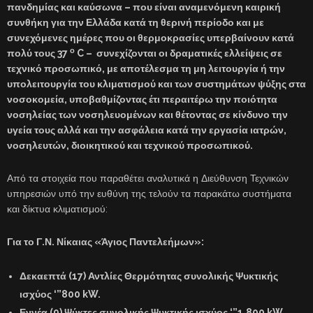
πανδημίας και καύσωνα – που είναι αναμενόμενη καιρική
συνθήκη για την Ελλάδα κατά τη θερινή περίοδο και με
συνεχόμενες ημέρες που οι θερμοκρασίες υπερβαίνουν κατά
ο
πολύ τους 37
C
– συνεχίζονται οι δραματικές ελλείψεις σε
τεχνικό προσωπικό, με αποτέλεσμα τη μη λειτουργία ή την
υπολειτουργία του κλιματισμού και των συστημάτων ψύξης στα
νοσοκομεία, υποβαθμίζοντας έτι περαιτέρω την ποιότητα
νοσηλείας των νοσηλευομένων και θέτοντας σε κίνδυνο την
υγεία τους αλλά και την ασφάλεια κατά την εργασία ιατρών,
νοσηλευτών, διοικητικού και τεχνικού προσωπικού.
Από τα στοιχεία που παραθέτει αναλυτικά η Διεύθυνση Τεχνικών
υπηρεσιών υπό την ευθύνη της τελούν τα παρακάτω συστήματα
και δίκτυα κλιματισμού:
Για το Γ.Ν. Νίκαιας «Άγιος Παντελεήμων»:
Δεκαεπτά (17) Αντλίες Θερμότητας συνολικής Ψυκτικής
ισχύος ‘”800 kW.
Εννέα (9) Ψύκτες συνολικής Ψυκτικής ισχύος ‘”1.800 kW.