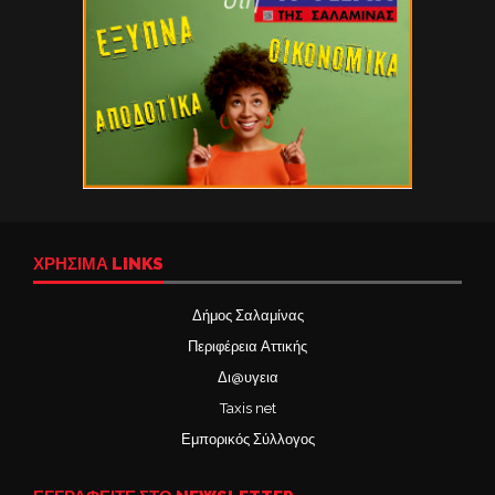
ΧΡΉΣΙΜΑ LINKS
Δήμος Σαλαμίνας
Περιφέρεια Αττικής
Δι@υγεια
Taxis net
Εμπορικός Σύλλογος