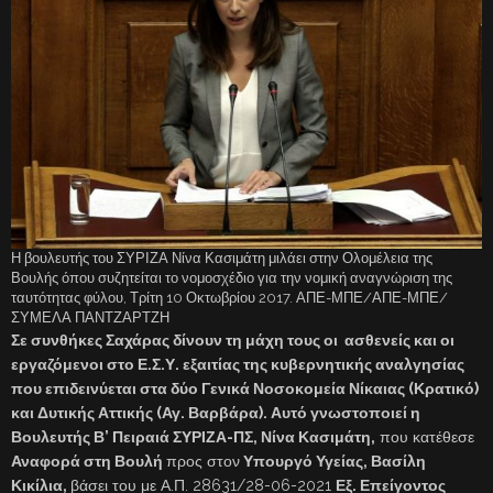
Η βουλευτής του ΣΥΡΙΖΑ Νίνα Κασιμάτη μιλάει στην Ολομέλεια της
Βουλής όπου συζητείται το νομοσχέδιο για την νομική αναγνώριση της
ταυτότητας φύλου, Τρίτη 10 Οκτωβρίου 2017. ΑΠΕ-ΜΠΕ/ΑΠΕ-ΜΠΕ/
ΣΥΜΕΛΑ ΠΑΝΤΖΑΡΤΖΗ
Σε συνθήκες Σαχάρας δίνουν τη μάχη τους οι ασθενείς και οι
εργαζόμενοι στο Ε.Σ.Υ. εξαιτίας της κυβερνητικής αναλγησίας
που επιδεινύεται στα δύο Γενικά Νοσοκομεία Νίκαιας (Κρατικό)
και Δυτικής Αττικής (Αγ. Βαρβάρα). Αυτό γνωστοποιεί η
Βουλευτής Β’ Πειραιά ΣΥΡΙΖΑ-ΠΣ, Νίνα Κασιμάτη,
που κατέθεσε
Αναφορά στη Βουλή
προς στον
Υπουργό Υγείας, Βασίλη
Κικίλια,
βάσει του με Α.Π. 28631/28-06-2021
Εξ. Επείγοντος