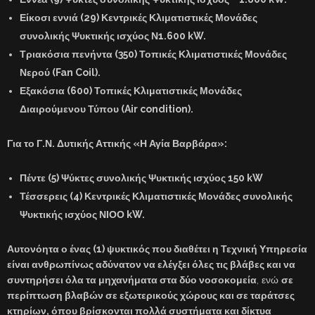
Είκοσι εννιά (29) Κεντρικές Κλιματιστικές Μονάδες
συνολικής Ψυκτικής ισχύος Ν1.600 kW.
Τριακόσια πενήντα (350) Τοπικές Κλιματιστικές Μονάδες
Νερού (Fan Coil).
Εξακόσια (600) Τοπικές Κλιματιστικές Μονάδες
Διαιρούμενου Τύπου (Air condition).
Για το Γ.Ν. Δυτικής Αττικής «Η Αγία Βαρβάρα»:
Πέντε (5) Ψύκτες συνολικής Ψυκτικής ισχύος 150 kW
Τέσσερεις (4) Κεντρικές Κλιματιστικές Μονάδες συνολικής
Ψυκτικής ισχύος ΝΙΟΟ kW.
Αυτονόητα ο ένας (1) ψυκτικός που διαθέτει η Τεχνική Υπηρεσία
είναι ανθρωπίνως αδύνατον να ελέγξει όλες τις βλάβες και να
συντηρήσει όλα τα μηχανήματα στα δύο νοσοκομεία
, ενώ
σε
περίπτωση βλαβών σε εξωτερικούς χώρους και σε ταράτσες
κτηρίων, όπου βρίσκονται πολλά συστήματα και δίκτυα