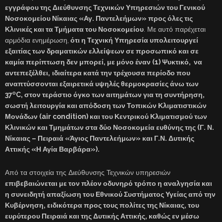
εγγράφου της Διεύθυνσης Τεχνικών Υπηρεσιών του Γενικού
Νοσοκομείου Νίκαιας «Αγ. Παντελεήμων» προς όλες τις
Κλινικές και τα Τμήματα του Νοσοκομείου
. Με αυτό παρέχεται
αρμόδια ενημέρωση,
ότι η Τεχνική Υπηρεσία υπολειτουργεί
εξαιτίας των δραματικών ελλείψεων σε προσωπικό και σε
καμία περίπτωση δεν μπορεί, με μόνο έναν (1) Ψυκτικό, να
αντεπεξέλθει,
ιδιαίτερα κατά την τρέχουσα περίοδο που
αναπτύσσονται εξαιρετικά υψηλές θερμοκρασίες άνω των
ο
37
C
, στον τεράστιο όγκο των αιτημάτων για τη συντήρηση,
σωστή λειτουργία και απόδοση των Τοπικών Κλιματιστικών
Μονάδων (
air
condition
) και του Κεντρικού Κλιματισμού των
Κλινικών και Τμημάτων στα δύο Νοσοκομεία ευθύνης της (Γ. Ν.
Νίκαιας – Πειραιά «Άγιος Παντελεήμων» και Γ.Ν. Δυτικής
Αττικής «Η Αγία Βαρβάρα»).
Από τα στοιχεία της Διεύθυνσης Τεχνικών υπηρεσιών
επιβεβαιώνεται με τον πλέον οδυνηρό τρόπο η αναλγησία και
η συνειδητή απαξίωση του Εθνικού Συστήματος Υγείας από την
Κυβέρνηση, ειδικότερα προς τους πολίτες της Νίκαιας, του
ευρύτερου Πειραιά και της Δυτικής Αττικής, καθώς εν μέσω