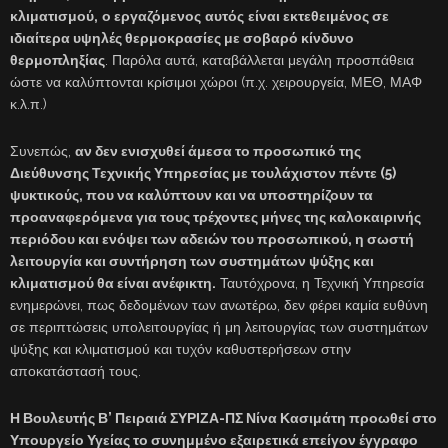
κλιματισμού,
ο εργαζόμενος
αυτός
είναι εκτεθειμένος σε
ιδιαίτερα υψηλές θερμοκρασίες με σοβαρό κίνδυνο
θερμοπληξίας
. Παρόλα αυτά, καταβάλλεται μεγάλη προσπάθεια
ώστε να καλύπτονται κρίσιμοι χώροι (π.χ. χειρουργεία, ΜΕΘ, ΜΑΦ
κ.λ.π.)
Συνεπώς,
αν δεν ενισχυθεί άμεσα το προσωπικό της
Διεύθυνσης Τεχνικής Υπηρεσίας με τουλάχιστον πέντε (5)
ψυκτικούς, που να καλύπτουν και να υποστηρίζουν τα
προαναφερόμενα για τους τρέχοντες μήνες της καλοκαιρινής
περιόδου και ενόψει των αδειών του προσωπικού, η σωστή
λειτουργία και συντήρηση των συστημάτων ψύξης και
κλιματισμού θα είναι ανέφικτη.
Ταυτόχρονα, η Τεχνική Υπηρεσία
ενημερώνει, πως δεδομένων των ανωτέρω, δεν φέρει καμία ευθύνη
σε περιπτώσεις υπολειτουργίας ή μη λειτουργίας των συστημάτων
ψύξης και κλιματισμού και τυχόν καθυστερήσεων στην
αποκατάστασή τους.
Η Βουλευτής Β’ Πειραιά ΣΥΡΙΖΑ-ΠΣ Νίνα Κασιμάτη προωθεί στο
Υπουργείο Υγείας το συνημμένο εξαιρετικά επείγον έγγραφο