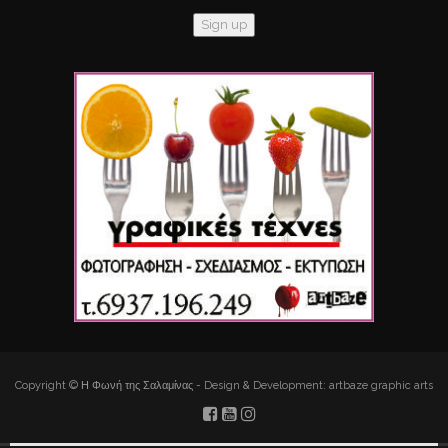
Copyright © Η Φωνή της Σαλαμίνας - Design & Development: artbaze graphic arts