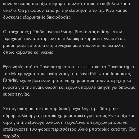
κάνουν ακόμη πιο αξιοποιήσιμα τα υλικά, όπως το κοβάλτιο και το
νικέλιο. Θα μειώσουν, επίσης, την εξάρτηση από την Κίνα και τις
δύσκολες εξορυκτικές δικαιοδοσίες.
Οι τρέχουσες μέθοδοι ανακύκλωσης βασίζονται, επίσης, στον
τεμαχισμό των μπαταριών σε πολύ μικρά κομμάτια, γνωστά ως
μαύρη μάζα, τα οποία στη συνέχεια μεταποιούνται σε μέταλλα,
όπως κοβάλτιο και νικέλιο.
Ερευνητές από το Πανεπιστήμιο του Leicester και το Πανεπιστήμιο
του Μπέρμιγχαμ που εργάζονται για το έργο ReLib του Ιδρύματος
Faraday έχουν βρει έναν τρόπο να χρησιμοποιήσουν υπερηχητικά
κύματα για την ανακύκλωση και έχουν υποβάλει αίτηση για δίπλωμα
ευρεσιτεχνίας.
Σε σύγκριση με την πιο συμβατική τεχνολογία, με βάση την
υδρομεταλλουργία, η οποία χρησιμοποιεί υγρά, όπως θειικό οξύ και
νερό για την εξαγωγή υλικών, η τεχνολογία υπερήχων μπορεί να
επεξεργαστεί 100 φορές περισσότερο υλικό μπαταρίας κατά την ίδια
περίοδο.