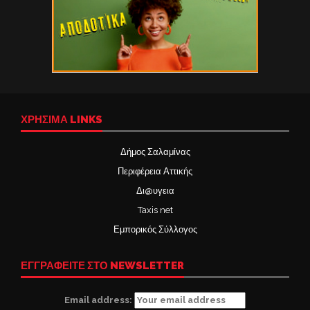
ΧΡΉΣΙΜΑ LINKS
Δήμος Σαλαμίνας
Περιφέρεια Αττικής
Δι@υγεια
Taxis net
Εμπορικός Σύλλογος
ΕΓΓΡΑΦΕΙΤΕ ΣΤΟ NEWSLETTER
Email address: