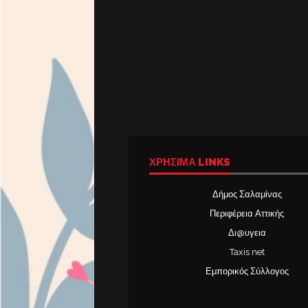
ΧΡΉΣΙΜΑ LINKS
Δήμος Σαλαμίνας
Περιφέρεια Αττικής
Δι@υγεια
Taxis net
Εμπορικός Σύλλογος