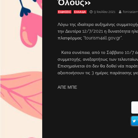
Όλους»
9 Ιουλίου 2021
fonisala
ΕΙΔΗΣΕΙΣ
ΕΛΛΑΔΑ
Λόγω της ιδιαίτερα αυξημένης συμμετοχή
την Δευτέρα 12/7/2021 η δυνατότητα ηλ
πλατφόρμας “tourism4all.gov.gr”.
Κατα συνέπεια, από το Σάββατο 10/7 έως
συμμετοχής, ανεξαρτήτως των τελευταίω
Επισημαίνεται ότι δεν θα δοθεί νέα παρά
αξιοποιήσουν τις 3 ημέρες παράτασης γι
ΑΠΕ ΜΠΕ