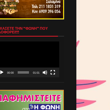
ΧΑΣΕΤΕ ΤΗΝ “ΦΩΝΗ” ΠΟΥ
ΟΦΟΡΕΙ!!!
όγραμμα
απαραγωγής
τεο
00:00
01:01