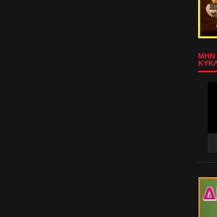
ΜΗΝ 
ΚΥΚΛ
Πρ
Αν
Βίν