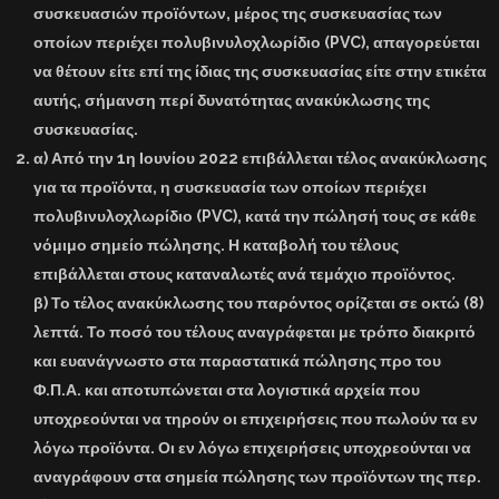
συσκευασιών προϊόντων, μέρος της συσκευασίας των
οποίων περιέχει πολυβινυλοχλωρίδιο (PVC), απαγορεύεται
να θέτουν είτε επί της ίδιας της συσκευασίας είτε στην ετικέτα
αυτής, σήμανση περί δυνατότητας ανακύκλωσης της
συσκευασίας.
α) Από την 1η Ιουνίου 2022 επιβάλλεται τέλος ανακύκλωσης
για τα προϊόντα, η συσκευασία των οποίων περιέχει
πολυβινυλοχλωρίδιο (PVC), κατά την πώλησή τους σε κάθε
νόμιμο σημείο πώλησης. Η καταβολή του τέλους
επιβάλλεται στους καταναλωτές ανά τεμάχιο προϊόντος.
β) Το τέλος ανακύκλωσης του παρόντος ορίζεται σε οκτώ (8)
λεπτά. Το ποσό του τέλους αναγράφεται με τρόπο διακριτό
και ευανάγνωστο στα παραστατικά πώλησης προ του
Φ.Π.Α. και αποτυπώνεται στα λογιστικά αρχεία που
υποχρεούνται να τηρούν οι επιχειρήσεις που πωλούν τα εν
λόγω προϊόντα. Οι εν λόγω επιχειρήσεις υποχρεούνται να
αναγράφουν στα σημεία πώλησης των προϊόντων της περ.