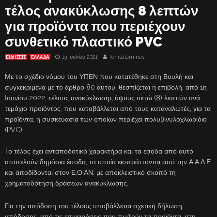
τέλος ανακύκλωσης 8 λεπτών
για προϊόντα που περιέχουν
συνθετικό πλαστικό PVC
13 Ιουλίου 2021
fonisalaminas
ΕΙΔΗΣΕΙΣ
ΕΛΛΑΔΑ
Με το σχέδιο νόμου του ΥΠΕΝ που κατατέθηκε στη Βουλή και
συγκεκριμένα με το άρθρο 80 αυτού, θεσπίζεται η επιβολή, από 1η
Ιουνίου 2022, τέλους ανακύκλωσης ύψους οκτώ (8) λεπτών ανά
τεμάχιο προϊόντος, που καταβάλλεται από τους καταναλωτές, για τα
προϊόντα, η συσκευασία των οποίων περιέχει πολυβινυλοχλωρίδιο
(PVC).
Το τέλος έχει ανταποδοτικό χαρακτήρα και τα έσοδα από αυτό
αποτελούν δημόσια έσοδα, τα οποία εισπράττονται από την Α.Α.Δ.Ε.
και αποδίδονται στον Ε.Ο.ΑΝ. με αποκλειστικό σκοπό τη
χρηματοδότηση δράσεων ανακύκλωσης.
Για την απόδοση του τέλους υποβάλλεται σχετική δήλωση
απόδοσης, από τις επιχειρήσεις που πωλούν τα προϊόντα, στη