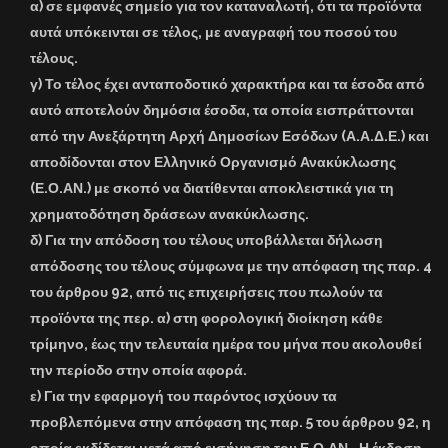
α) σε εμφανές σημείο για τον καταναλωτή, ότι τα προϊόντα
αυτά υπόκεινται σε τέλος, με αναγραφή του ποσού του
τέλους.
γ) Το τέλος έχει ανταποδοτικό χαρακτήρα και τα έσοδα από
αυτό αποτελούν δημόσια έσοδα, τα οποία εισπράττονται
από την Ανεξάρτητη Αρχή Δημοσίων Εσόδων (Α.Α.Δ.Ε.) και
αποδίδονται στον Ελληνικό Οργανισμό Ανακύκλωσης
(Ε.Ο.ΑΝ.) με σκοπό να διατίθενται αποκλειστικά για τη
χρηματοδότηση δράσεων ανακύκλωσης.
δ) Για την απόδοση του τέλους υποβάλλεται δήλωση
απόδοσης του τέλους σύμφωνα με την απόφαση της παρ. 4
του άρθρου 92, από τις επιχειρήσεις που πωλούν τα
προϊόντα της περ. α) στη φορολογική διοίκηση κάθε
τρίμηνο, έως την τελευταία ημέρα του μήνα που ακολουθεί
την περίοδο στην οποία αφορά.
ε) Για την εφαρμογή του παρόντος ισχύουν τα
προβλεπόμενα στην απόφαση της παρ. 5 του άρθρου 92, η
οποία εκδίδεται μετά από εισήγηση του Ε.Ο.ΑΝ.. Η έκδοση