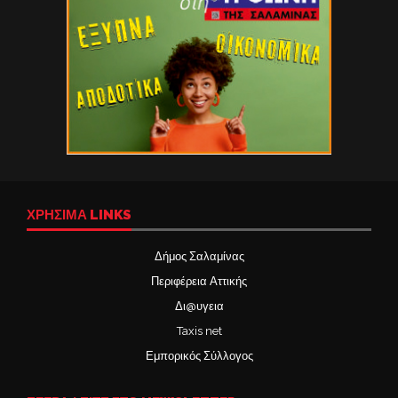
ΧΡΉΣΙΜΑ LINKS
Δήμος Σαλαμίνας
Περιφέρεια Αττικής
Δι@υγεια
Taxis net
Εμπορικός Σύλλογος