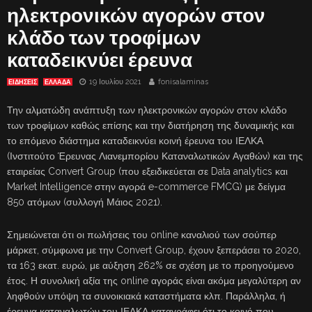
ηλεκτρονικών αγορών στον
κλάδο των τροφίμων
καταδεικνύει έρευνα
19 Ιουλίου 2021
fonisalaminas
ΕΙΔΗΣΕΙΣ
ΕΛΛΑΔΑ
Την αλματώδη ανάπτυξη των ηλεκτρονικών αγορών στον κλάδο
των τροφίμων καθώς επίσης και την διατήρηση της δυναμικής και
το επόμενο διάστημα καταδεικνύει κοινή έρευνα του ΙΕΛΚΑ
(Ινστιτούτο Έρευνας Λιανεμπορίου Καταναλωτικών Αγαθών) και της
εταιρείας Convert Group (που εξειδικεύεται σε Data analytics και
Market Intelligence στην αγορά e-commerce FMCG) με δείγμα
850 ατόμων (συλλογή Μάιος 2021).
Σημειώνεται ότι οι πωλήσεις του online καναλιού των σούπερ
μάρκετ, σύμφωνα με την Convert Group, έχουν ξεπεράσει το 2020,
τα 163 εκατ. ευρώ, με αύξηση 262% σε σχέση με το προηγούμενο
έτος. Η συνολική αξία της online αγοράς είναι ακόμα μεγαλύτερη αν
ληφθούν υπόψη τα συνοικιακά καταστήματα κλπ. Παράλληλα, ή
έρευνα καταναλωτών του ΙΕΛΚΑ καταγράφει ότι το κοινό που