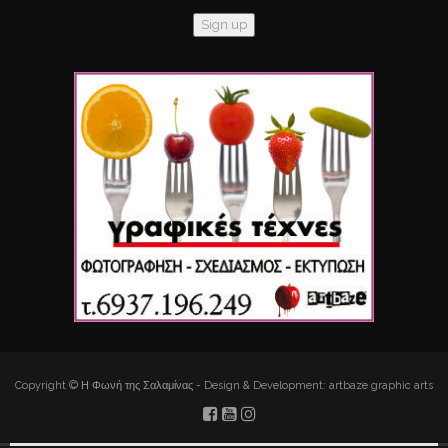
Copyright © Η Φωνή της Σαλαμίνας - Design & Development: artbaze graphic arts