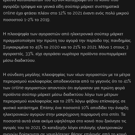
αγοράζει τρόφιμα και γενικά είδη σούπερ μάρκετ συστηματικά
online έχει φτάσει πλέον στο 12% το 2021 έναντι ενός πολύ μικρού
ποσοστού 1-2% το 2019.
Η πλειοψηφία των αγοραστών από ηλεκτρονικά σούπερ μάρκετ
πραγματοποίησε την πρώτη του αγορά την περίοδο της πανδημίας.
Συγκεκριμένα το 45% το 2020 και το 21% το 2021. Μόνο 1 στους 3
αγοραστές, 33%, είχε αγοράσει νωρίτερα προϊόντα σουπερμάρκετ
μέσω διαδικτύου.
Η σύνδεση μεγάλης πλειοψηφίας των νέων αγοραστών με τα μέτρα
περιορισμού κυκλοφορίας αποδεικνύεται από το γεγονός ότι το 41%
των online αγοραστών απαντούν ότι αγόρασαν για πρώτη φορά
προϊόντα σούπερ μάρκετ μέσω διαδικτύου λόγω των μέτρων
περιορισμού κυκλοφορίας και το 28% λόγω φόβου επίσκεψης σε
φυσικό κατάστημα. Επίσης ένα ποσοστό 10% αποδίδει την έναρξη
ηλεκτρονικών αγορών στην μακρόχρονη παραμονή στο σπίτι. Τα
ποσοστά αυτά είναι ακόμα υψηλότερα στο κοινό που ξεκίνησε τις
αγορές του το 2021. Οι κατεξοχήν λόγοι επιλογής ηλεκτρονικών
αγορών βρίσκονται σε χαμηλότερες θέσεις επιλογής από το κοινό