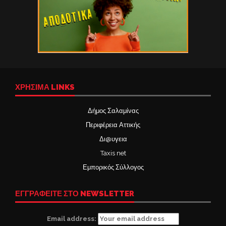
ΧΡΉΣΙΜΑ LINKS
Δήμος Σαλαμίνας
Περιφέρεια Αττικής
Δι@υγεια
Taxis net
Εμπορικός Σύλλογος
ΕΓΓΡΑΦΕΙΤΕ ΣΤΟ NEWSLETTER
Email address: