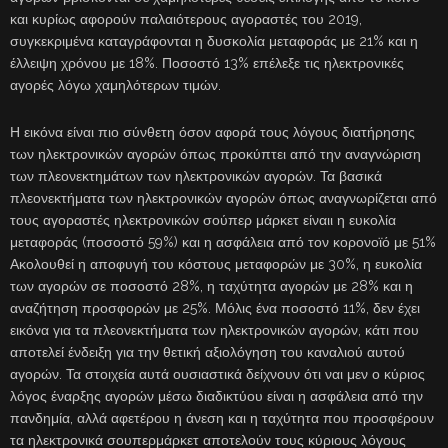
και κυρίως αφορούν παλαιότερους αγοραστές του 2019,
συγκεκριμένα καταγράφονται η δυσκολία μεταφοράς με 21% και η
έλλειψη χρόνου με 18%. Ποσοστό 13% επέλεξε τις ηλεκτρονικές
αγορές λόγω χαμηλότερων τιμών.
Η εικόνα είναι πιο σύνθετη όσον αφορά τους λόγους διατήρησης
των ηλεκτρονικών αγορών όπως προκύπτει από την αναγνώριση
των πλεονεκτημάτων των ηλεκτρονικών αγορών. Τα βασικά
πλεονεκτήματα των ηλεκτρονικών αγορών όπως αναγνωρίζεται από
τους αγοραστές ηλεκτρονικών σούπερ μάρκετ είναιι η ευκολία
μεταφοράς (ποσοστό 59%) και η ασφάλεια από τον κορονοϊό με 51%
Ακολουθεί η αποφυγή του κόστους μεταφορών με 30%, η ευκολία
των αγορών σε ποσοστό 28%, η ταχύτητα αγορών με 28% και η
αναζήτηση προσφορών με 25%. Μόλις ένα ποσοστό 11%, δεν έχει
εικόνα για τα πλεονεκτήματα των ηλεκτρονικών αγορών, κάτι που
αποτελεί ένδειξη για την θετική αξιολόγηση του καναλιού αυτού
αγορών. Τα στοιχεία αυτά ουσιαστικά δείχνουν ότι ναι μεν ο κύριος
λόγος έναρξης αγορών μέσω διαδικτύου είναι η ασφάλεια από την
πανδημία, αλλά αφετέρου η άνεση και η ταχύτητα που προσφέρουν
τα ηλεκτρονικά σουπερμάρκετ αποτελούν τους κύριους λόγους