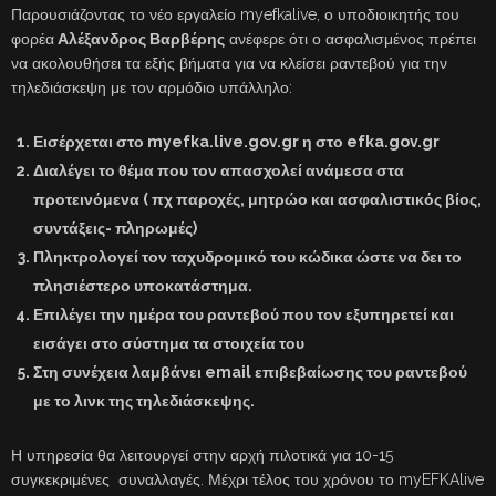
Παρουσιάζοντας το νέο εργαλείο myefkalive, ο υποδιοικητής του
φορέα
Αλέξανδρος Βαρβέρης
ανέφερε ότι ο ασφαλισμένος πρέπει
να ακολουθήσει τα εξής βήματα για να κλείσει ραντεβού για την
τηλεδιάσκεψη με τον αρμόδιο υπάλληλο:
Εισέρχεται στο myefka.live.gov.gr η στο efka.gov.gr
Διαλέγει το θέμα που τον απασχολεί ανάμεσα στα
προτεινόμενα ( πχ παροχές, μητρώο και ασφαλιστικός βίος,
συντάξεις- πληρωμές)
Πληκτρολογεί τον ταχυδρομικό του κώδικα ώστε να δει το
πλησιέστερο υποκατάστημα.
Επιλέγει την ημέρα του ραντεβού που τον εξυπηρετεί και
εισάγει στο σύστημα τα στοιχεία του
Στη συνέχεια λαμβάνει email επιβεβαίωσης του ραντεβού
με το λινκ της τηλεδιάσκεψης.
Η υπηρεσία θα λειτουργεί στην αρχή πιλοτικά για 10-15
συγκεκριμένες συναλλαγές. Μέχρι τέλος του χρόνου το myEFKAlive