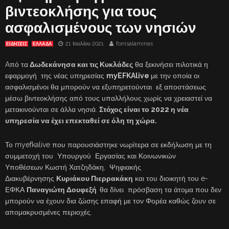
βιντεοκλήσης για τους
ασφαλισμένους των νησιών
21 Ιουλίου 2021
fonisalaminas
ΕΙΔΗΣΕΙΣ
ΕΛΛΑΔΑ
Aπό τα
Δωδεκάνησα και τις Κυκλάδες
θα ξεκινήσει πιλοτικά η
εφαρμογή της νέας υπηρεσίας
myEFKAlive
με την οποία οι
ασφαλισμένοι θα μπορούν να εξυπηρετούνται εξ αποστάσεως
μέσω βιντεοκλήσης από τους υπαλλήλους χωρίς να χρειαστεί να
μετακινούνται σε άλλα νησιά.
Στόχος είναι το 2022 η νέα
υπηρεσία να έχει επεκταθεί σε όλη τη χώρα.
Το myefkalive που παρουσιάστηκε νωρίτερα σε εκδήλωση με τη
συμμετοχή του Υπουργού Εργασίας και Κοινωνικών
Υποθέσεων Κωστή Χατζηδάκη, Ψηφιακής
Διακυβέρνησης
Κυριάκου Πιερρακάκη
και του διοικητή του e-
ΕΦΚΑ
Παναγιώτη Δουφεξή
θα δίνει πρόσβαση τα άτομα που δεν
μπορούν να έχουν δια ζώσης επαφή με τον Φορέα καθώς ζουν σε
απομακρυσμένες περιοχές.