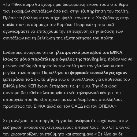
«Το Φθινόπωρο θα έχουμε μια διαφορετική εικόνα τόσο στο θέμα
των εκκρεμών συντάξεων όσο και στην εξυπηρέτηση του πολίτη.
Πρέπει να βάλλουμε τον πήχη ψηλά- τόνισε ο κ. Χατζηδάκης στην
ομιλία του- με σύμμαχο τον Κυριάκο Πιερρακάκη που μαζί
αγωνιζόμαστε να επιτύχουμε την επιτάχυνση στην έκδοση των
συντάξεων και τη βελτίωση της εξυπηρέτησης του πολίτη.
Ενδεικτικά αναφέρω ότι
τα ηλεκτρονικά ραντεβού του ΕΦΚΑ,
ίσως το μόνο παράπλευρο όφελος της πανδημίας
, ήρθαν για να
μείνουν καθώς εξυπηρετούν τον πολίτη και τον γλιτώνουν από
μεγάλη ταλαιπωρία. Παράλληλα
οι ψηφιακές συναλλαγές έχουν
ξεπεράσει το 1 εκ. το μήνα
ενώ οι συναλλαγές για υποθέσεις του
ΕΦΚΑ μέσω ΚΕΠ έχουν ξεπεράσει τις 44.000. Την ίδια ώρα
σύντομα θα τεθεί σε λειτουργία το νέο τηλεφωνικό κέντρο του
υπουργείο που θα εξυπηρετεί με εκπαιδευμένους υπαλλήλους
πρωτίστως τον ΕΦΚΑ αλλά και τον ΟΑΕΔ και τον ΟΠΕΚΑ.»
Στη συνέχεια , ο υπουργός Εργασίας ανέφερε ότι ερχόμενος στην
εκδήλωση άκουσε συγκεντρωμένους υπαλλήλους του ΟΠΕΚΑ να
τον χαρακτηρίζουν ανεπιθύμητο και επεσήμανε « Σε λίγο αν δε