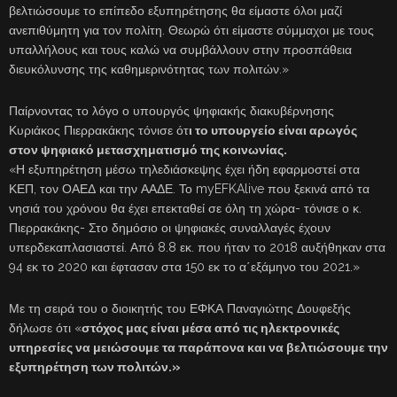
βελτιώσουμε το επίπεδο εξυπηρέτησης θα είμαστε όλοι μαζί
ανεπιθύμητη για τον πολίτη. Θεωρώ ότι είμαστε σύμμαχοι με τους
υπαλλήλους και τους καλώ να συμβάλλουν στην προσπάθεια
διευκόλυνσης της καθημερινότητας των πολιτών.»
Παίρνοντας το λόγο ο υπουργός ψηφιακής διακυβέρνησης
Κυριάκος Πιερρακάκης τόνισε ότ
ι το υπουργείο είναι αρωγός
στον ψηφιακό μετασχηματισμό της κοινωνίας.
«Η εξυπηρέτηση μέσω τηλεδιάσκεψης έχει ήδη εφαρμοστεί στα
ΚΕΠ, τον ΟΑΕΔ και την ΑΑΔΕ. Το myEFKAlive που ξεκινά από τα
νησιά του χρόνου θα έχει επεκταθεί σε όλη τη χώρα- τόνισε ο κ.
Πιερρακάκης- Στο δημόσιο οι ψηφιακές συναλλαγές έχουν
υπερδεκαπλασιαστεί. Από 8.8 εκ. που ήταν το 2018 αυξήθηκαν στα
94 εκ το 2020 και έφτασαν στα 150 εκ το α΄εξάμηνο του 2021.»
Με τη σειρά του ο διοικητής του ΕΦΚΑ Παναγιώτης Δουφεξής
δήλωσε ότι «
στόχος μας είναι μέσα από τις ηλεκτρονικές
υπηρεσίες να μειώσουμε τα παράπονα και να βελτιώσουμε την
εξυπηρέτηση των πολιτών.»