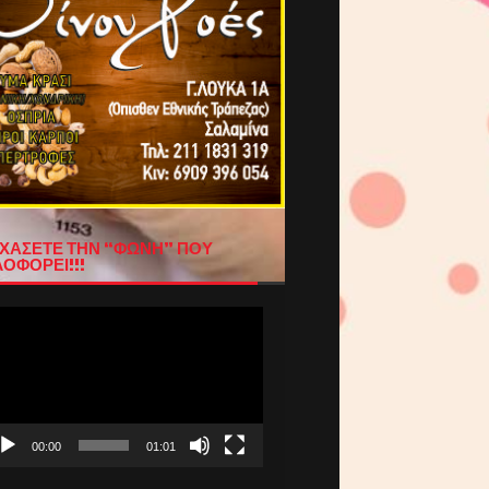
ΧΑΣΕΤΕ ΤΗΝ “ΦΩΝΗ” ΠΟΥ
ΟΦΟΡΕΙ!!!
όγραμμα
απαραγωγής
τεο
00:00
01:01