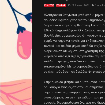
22 Ιουλίου 2021
fonisal
ΕΙΔΗΣΕΙΣ
ΕΛΛΑΔΑ
Ηλεκτρονικά θα γίνεται μετά από 2 μήνε
αρμόδιος υφυπουργός για το Κτηματολόγι
διοργάνωσε σήμερα η Κεντρική Ένωση Δή
Εθνικό Κτηματολόγιο». Ο κ. Στύλος, ανα
Βουλή, είπε συγκεκριμένα ότι «πλέον η μ
χωρίς να πηγαίνει κανείς για 17 δικαιολογη
τεχνικά, και σε δύο μήνες αυτό θα ισχύε
διαβεβαίωσε ότι «η κτηματογράφηση της
νωρίτερα από ό,τι είχε εξαγγελθεί» σημε
πολλές περιοχές, που δεν επιτρέπει την
τακτοποιημένο. Με το νομοσχέδιο αυτό, 
να έχει πρόσβαση σε δεκάδες ψηφιακές υπ
Στην ημερίδα μίλησε και ο υπουργός Εσω
δημιουργία ενός αξιόπιστου συστήματος 
σημαντικότερες μεταρρυθμίσεις που έχουν
υπογράμμισε, ότι με τη μετάβαση των μ
γραφεία, διαμορφώνεται ένα τελείως διαφ