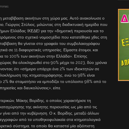
aminas
ς η μεταβίβαση ακινήτων στη χώρα μας. Αυτό ανακοίνωσε ο
ο, Γιώργος Στύλιος, μιλώντας στη διαδικτυακή ημερίδα που
μων Ελλάδας (ΚΕΔΕ) για την «δημοτική περιουσία και το
φερόμενος στο σχετικό νομοσχέδιο που κατατέθηκε χθες στη
εταβίβαση θα γίνεται στο γραφείο του συμβολαιογράφου
τικά σε 11 διαφορετικές υπηρεσίες. Είμαστε έτοιμοι, και
ι για το 100% των ακινήτων στην Ελλάδα». Επίσης
 χώρας θα ολοκληρωθεί στο 90% μέχρι το 2023, δύο χρόνια
ιώνοντας ότι «σήμερα υπάρχει ένα 2% των ιδιοκτητών σε
 ολοκλήρωση της κτηματογράφησης, ενώ το 98% είναι
το 2% θα σταματήσει να εμποδίζει το υπόλοιπο 98% από το
ηρεσίες και διευκολύνσεις», είπε.
τερικών, Μάκης Βορίδης, ο οποίος χαρακτήρισε τη
καταχώρησης της ακίνητης περιουσίας ως μία από τις
 γίνει από την κυβέρνηση. Ο κ. Βορίδης, μεταξύ άλλων
ετεγγραφών από τα υποθηκοφυλακεία στα κτηματολογικά
ορετικό σύστημα, το οποίο θα καταστεί μία αξιόπιστη