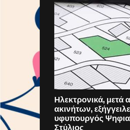
Ηλεκτρονικά, μετά 
ακινήτων, εξήγγειλε
υφυπουργός Ψηφιακ
Στύλιος