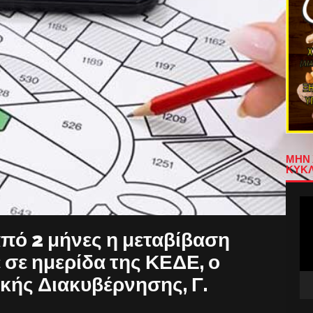
ΜΗΝ 
ΚΥΚΛ
Πρ
Αν
Βίν
από 2 μήνες η μεταβίβαση
 σε ημερίδα της ΚΕΔΕ, ο
ής Διακυβέρνησης, Γ.