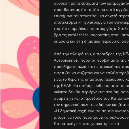
σύνδεση με τα ζητήματα των εμπράγματω
προσθέτοντας ότι το ζήτημα αυτό αγγίζει
επισήμανε ότι απαιτείται μια σωστή στρα
αποτελεσματική η λειτουργία του συγκεκ
του, ότι ο αρμόδιος υφυπουργός κ. Στύλιο
βρει τις κατάλληλες ισορροπίες όπου αυ
δημόσια και στη δημοτική περιουσία, όσο
Από την πλευρά του, ο πρόεδρος της ΚΕΔ
Αυτοδιοίκηση, παρά τα προβλήματα της κ
προβλήματα αλλά και τις προκλήσεις που 
εντοπίζει, να συζητάει και να επιλύει πρ
είναι το θέμα της δημοτικής περιουσίας 
της ΚΕΔΕ, θα υπάρξει ρύθμιση από το υπ
ακίνητα δεν θα περιέρχονται στο Δημόσι
συμμετείχε και ο πρόεδρος του Κτηματολ
τον σημαντικό ρόλο των δήμων και ζήτησ
«Η δημοτική αρχή είναι το σημείο αναφορ
μπορεί να τους παροτρύνει να δηλώσουν 
Κτηματολόγιο», είπε χαρακτηριστικά.