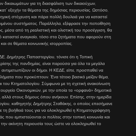
ν δικαιωμάτων για τη διασφάλιση των δικαιούχων,
 κατ’ εξοχήν τα θέματα της δημόσιας περιουσίας. Ωστόσο,
τηγική στόχευση και πάρα πολλή δουλειά για να καταστεί
ριμένου συστήματος. Παράλληλα, εξέφρασε την πεποίθηση
ς, μέσα από τη ρεαλιστική και ολιστική του προσέγγιση, θα
τό καταστεί αναγκαίο, τόσο στα ζητήματα που αφορούν στη
 και σε θέματα κοινωνικής ισορροπίας.
Ε, Δημήτρης Παπαστεργίου, τόνισε ότι η Τοπική
ρίσης της πανδημίας, είναι παρούσα για όλα τα μεγάλα
αντιμετωπίζουν οι δήμοι. Η ΚΕΔΕ, είπε, προσπαθεί να
οβλήματα που προκύπτουν. Ένα τέτοιο βασικό μείζον θέμα,
και του Κτηματολογίου. Σύμφωνα με τη σχετική ανακοίνωση
ουργείο Οικονομικών, με την οποία τα «ορφανά» δημοτικά
ο, αλλά στους δήμους όπου ανήκουν. Επίσης, στην ημερίδα
ογίου, καθηγητής Δημήτρης Σταθάκης, ο οποίος επεσήμανε
ε τη βοήθειά τους για να ολοκληρωθεί η Κτηματογράφηση.
άς που εμπιστεύονται οι πολίτες στην τοπική κοινωνία και
την ακίνητη περιουσία τους ώστε να ολοκληρωθεί το