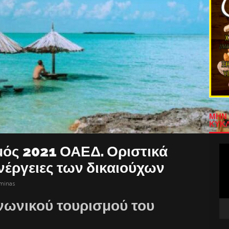
ΜΗΝ 
ΚΥΚΛ
μός 2021 ΟΑΕΔ. Οριστικά
Πρ
Αν
νέργειες των δικαιούχων
Βίν
aminas
ινωνικού τουρισμού του