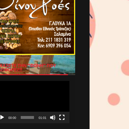
ΧΑΣΕΤΕ ΤΗΝ “ΦΩΝΗ” ΠΟΥ
ΟΦΟΡΕΙ!!!
όγραμμα
απαραγωγής
τεο
00:00
01:01