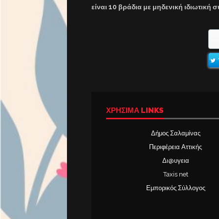
είναι 10 βράδια με μηδενική ιδιωτική 
ΧΡΉΣΙΜΑ LINKS
Δήμος Σαλαμίνας
Περιφέρεια Αττικής
Δι@υγεια
Taxis net
Εμπορικός Σύλλογος