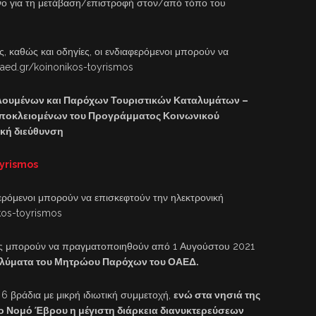
όνο για τη μετάβαση/επιστροφή στον/από τόπο του
, καθώς και οδηγίες, οι ενδιαφερόμενοι μπορούν να
oaed.gr/koinonikos-toyrismos
φελουμένων και Παρόχων Τουριστικών Καταλυμάτων –
Αποκλειομένων του Προγράμματος Κοινωνικού
κή διεύθυνση
yrismos
φερόμενοι μπορούν να επισκεφτούν την ηλεκτρονική
kos-toyrismos
ης μπορούν να πραγματοποιηθούν από 1 Αυγούστου 2021
αλύματα του Μητρώου Παρόχων του ΟΑΕΔ.
 6 βράδια με μικρή ιδιωτική συμμετοχή,
ενώ στα νησιά της
το Νομό Έβρου η μέγιστη διάρκεια διανυκτερεύσεων