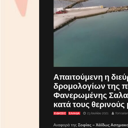
Απαιτούμενη η διε
δρομολογίων της π
Φανερωμένης Σαλα
κατά τους θερινούς
23 Ιουλίου 2021
fonisal
ΕΙΔΗΣΕΙΣ
ΕΛΛΑΔΑ
Αναφορά της
Σοφίας – Χάϊδως Ασημα