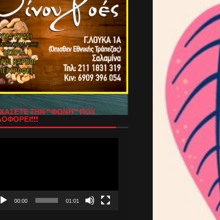
ΧΑΣΕΤΕ ΤΗΝ “ΦΩΝΗ” ΠΟΥ
ΟΦΟΡΕΙ!!!
όγραμμα
απαραγωγής
τεο
00:00
01:01