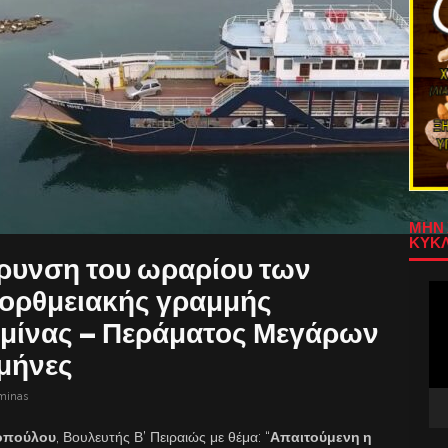
ΜΗΝ 
ΚΥΚΛ
ύρυνση του ωραρίου των
Πρ
ορθμειακής γραμμής
Αν
μίνας – Περάματος Μεγάρων
Βίν
 μήνες
aminas
κοπούλου
, Βουλευτής Β’ Πειραιώς με θέμα: “
Απαιτούμενη η